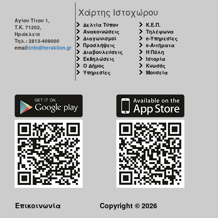
Χάρτης Ιστοχώρου
Αγίου Τίτου 1,
Δελτία Τύπου
Κ.Ε.Π.
Τ.Κ. 71202,
Ανακοινώσεις
Τηλέφωνα
Ηράκλειο
Διαγωνισμοί
e-Υπηρεσίες
Τηλ.: 2813-409000
Προσλήψεις
e-Αιτήματα
email:
info@heraklion.gr
Διαβουλεύσεις
Η Πόλη
Εκδηλώσεις
Ιστορία
Ο Δήμος
Κνωσός
Υπηρεσίες
Μουσεία
Επικοινωνία
Copyright © 2026