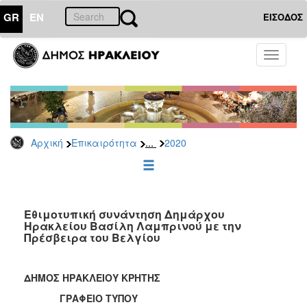
GR
EN
ΕΙΣΟΔΟΣ
ΕΠΙΚΑΙΡΟΤΗΤΑ
Toggle
navigati
Δελτία
Τύπου
Αρχείο
2026
...
Αρχική
Επικαιρότητα
2020
2025
2024
2023
2022
Εθιμοτυπική συνάντηση Δημάρχου
Ηρακλείου Βασίλη Λαμπρινού με την
2021
Πρέσβειρα του Βελγίου
2020
2019
ΔΗΜΟΣ ΗΡΑΚΛΕΙΟΥ ΚΡΗΤΗΣ
2018
ΓΡΑΦΕΙΟ ΤΥΠΟΥ