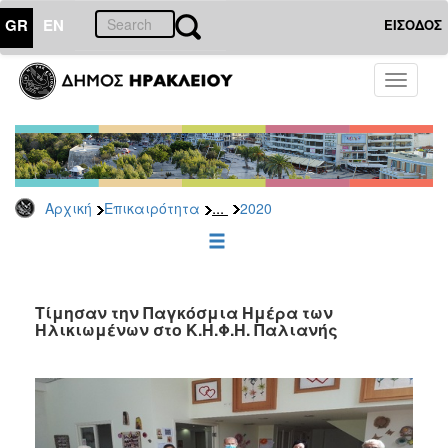
GR
EN
ΕΙΣΟΔΟΣ
ΕΠΙΚΑΙΡΟΤΗΤΑ
Toggle
navigati
Δελτία
Τύπου
Αρχείο
2026
...
Αρχική
Επικαιρότητα
2020
2025
2024
2023
2022
Τίμησαν την Παγκόσμια Ημέρα των
Ηλικιωμένων στο Κ.Η.Φ.Η. Παλιανής
2021
2020
2019
2018