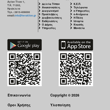
Αγίου Τίτου 1,
Δελτία Τύπου
Κ.Ε.Π.
Τ.Κ. 71202,
Ανακοινώσεις
Τηλέφωνα
Ηράκλειο
Διαγωνισμοί
e-Υπηρεσίες
Τηλ.: 2813-409000
Προσλήψεις
e-Αιτήματα
email:
info@heraklion.gr
Διαβουλεύσεις
Η Πόλη
Εκδηλώσεις
Ιστορία
Ο Δήμος
Κνωσός
Υπηρεσίες
Μουσεία
Επικοινωνία
Copyright © 2026
Όροι Χρήσης
Υλοποίηση