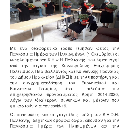
2017
2016
2015
2013
2012
2011
Με ένα διαφορετικό τρόπο τίμησαν φέτος την
Παγκόσμια Ημέρα των Ηλικιωμένων (1 Οκτωβρίου) οι
2010
ωφελούμενοι στο Κ.Η.Φ.Η. Παλιανής, που λειτουργεί
2006
υπό την αιγίδα της Κοινωφελούς Επιχείρησης
Πολιτισμού, Περιβάλλοντος και Κοινωνικής Πρόνοιας
του Δήμου Ηρακλείου (ΔΗΚΕΗ) με την υποστήριξη και
την συγχρηματοδότηση του Ευρωπαϊκού και
Κοινοτικού Ταμείου, στα πλαίσια του
ΔΗΜΟΤΗΣ
επιχειρησιακού προγράμματος Κρήτη 2014-2020,
λόγω των ιδιαίτερων συνθηκών και μέτρων που
ΕΠΙΣΚΕΠΤΗΣ
επικρατούν για τον covid-19.
Οι παππούδες και οι γιαγιάδες- μέλη του Κ.Η.Φ.Η.
ΗΡΑΚΛΕΙΟ
Παλιανής- δέχτηκαν όμορφα δώρα, άκουσαν για την
ΓΙΑ...
Παγκόσμια Ημέρα των Ηλικιωμένων και την