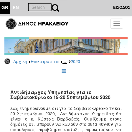
GR
EN
ΕΙΣΟΔΟΣ
ΕΠΙΚΑΙΡΟΤΗΤΑ
Toggle
navigati
Δελτία
Τύπου
Αρχείο
2026
...
Αρχική
Επικαιρότητα
2020
2025
2024
2023
2022
Αντιδήμαρχος Υπηρεσίας για το
Σαββατοκύριακο 19-20 Σεπτεμβρίου 2020
2021
Σας ενημερώνουμε ότι για το
Σαββατοκύριακο 19 και
2020
20 Σεπτεμβρίου 2020
,
Αντιδήμαρχος Υπηρεσίας θα
2019
είναι ο κ. Κώστας Βαρδαβάς
.
Θυμίζουμε στους
δημότες οτι μπορούν να καλούν στο
2813-409409
για
2018
οποιοδήποτε πρόβλημα υπάρξει, προκειμένου να