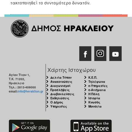
τακτοποιηθεί το συντομότερο δυνατόν.
2017
2016
2015
2013
2012
2011
2010
2006
Χάρτης Ιστοχώρου
Αγίου Τίτου 1,
Δελτία Τύπου
Κ.Ε.Π.
Τ.Κ. 71202,
Ανακοινώσεις
Τηλέφωνα
Ηράκλειο
Διαγωνισμοί
e-Υπηρεσίες
Τηλ.: 2813-409000
Προσλήψεις
e-Αιτήματα
email:
info@heraklion.gr
ΔΗΜΟΤΗΣ
Διαβουλεύσεις
Η Πόλη
Εκδηλώσεις
Ιστορία
Ο Δήμος
Κνωσός
Υπηρεσίες
Μουσεία
ΕΠΙΣΚΕΠΤΗΣ
ΗΡΑΚΛΕΙΟ
ΓΙΑ...