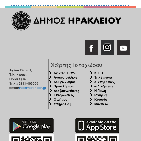
Χάρτης Ιστοχώρου
Αγίου Τίτου 1,
Δελτία Τύπου
Κ.Ε.Π.
Τ.Κ. 71202,
Ανακοινώσεις
Τηλέφωνα
Ηράκλειο
Διαγωνισμοί
e-Υπηρεσίες
Τηλ.: 2813-409000
Προσλήψεις
e-Αιτήματα
email:
info@heraklion.gr
Διαβουλεύσεις
Η Πόλη
Εκδηλώσεις
Ιστορία
Ο Δήμος
Κνωσός
Υπηρεσίες
Μουσεία