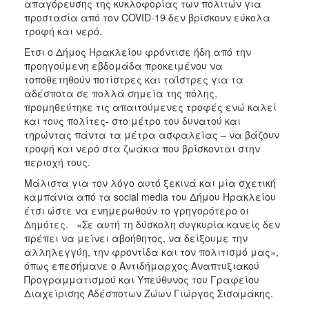
απαγόρευσης της κυκλοφορίας των πολιτών για
προστασία από τον COVID-19 δεν βρίσκουν εύκολα
τροφή και νερό.
Έτσι ο Δήμος Ηρακλείου φρόντισε ήδη από την
προηγούμενη εβδομάδα προκειμένου να
τοποθετηθούν ποτίστρες και ταΐστρες για τα
αδέσποτα σε πολλά σημεία της πόλης,
προμηθεύτηκε τις απαιτούμενες τροφές ενώ καλεί
και τους πολίτες- στο μέτρο του δυνατού και
τηρώντας πάντα τα μέτρα ασφαλείας – να βάζουν
τροφή και νερό στα ζωάκια που βρίσκονται στην
περιοχή τους.
Μάλιστα για τον λόγο αυτό ξεκινά και μία σχετική
καμπάνια από τα social media του Δήμου Ηρακλείου
έτσι ώστε να ενημερωθούν το γρηγορότερο οι
Δημότες. «Σε αυτή τη δύσκολη συγκυρία κανείς δεν
πρέπει να μείνει αβοήθητος, να δείξουμε την
αλληλεγγύη, την φροντίδα και τον πολιτισμό μας»,
όπως επεσήμανε ο Αντιδήμαρχος Αναπτυξιακού
Προγραμματισμού και Υπεύθυνος του Γραφείου
Διαχείρισης Αδέσποτων Ζώων Γιώργος Σισαμάκης.