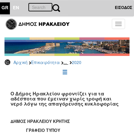
GR
EN
ΕΙΣΟΔΟΣ
ΕΠΙΚΑΙΡΟΤΗΤΑ
Toggle
navigati
Δελτία
Τύπου
Αρχείο
2026
...
Αρχική
Επικαιρότητα
2020
2025
2024
2023
2022
Ο Δήμος Ηρακλείου φροντίζει για τα
αδέσποτα που έμειναν χωρίς τροφή και
2021
νερό λόγω της απαγόρευσης κυκλοφορίας
2020
2019
ΔΗΜΟΣ ΗΡΑΚΛΕΙΟΥ ΚΡΗΤΗΣ
2018
ΓΡΑΦΕΙΟ ΤΥΠΟΥ