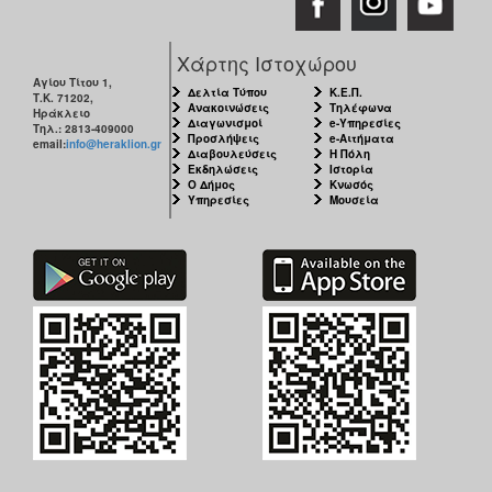
Χάρτης Ιστοχώρου
Αγίου Τίτου 1,
Δελτία Τύπου
Κ.Ε.Π.
Τ.Κ. 71202,
Ανακοινώσεις
Τηλέφωνα
Ηράκλειο
Διαγωνισμοί
e-Υπηρεσίες
Τηλ.: 2813-409000
Προσλήψεις
e-Αιτήματα
email:
info@heraklion.gr
Διαβουλεύσεις
Η Πόλη
Εκδηλώσεις
Ιστορία
Ο Δήμος
Κνωσός
Υπηρεσίες
Μουσεία