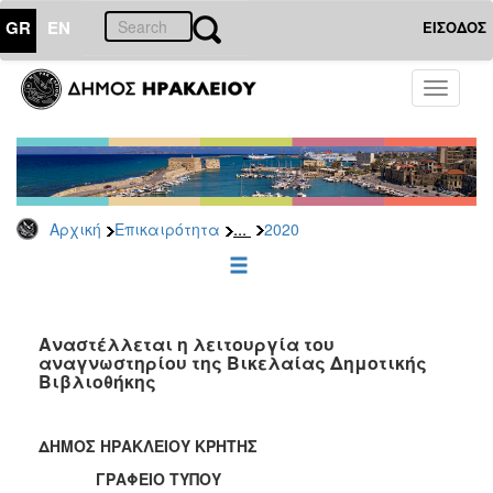
GR
EN
ΕΙΣΟΔΟΣ
ΕΠΙΚΑΙΡΟΤΗΤΑ
Toggle
navigati
Δελτία
Τύπου
Αρχείο
2026
...
Αρχική
Επικαιρότητα
2020
2025
2024
2023
2022
Αναστέλλεται η λειτουργία του
αναγνωστηρίου της Βικελαίας Δημοτικής
2021
Βιβλιοθήκης
2020
2019
ΔΗΜΟΣ ΗΡΑΚΛΕΙΟΥ ΚΡΗΤΗΣ
2018
ΓΡΑΦΕΙΟ ΤΥΠΟΥ