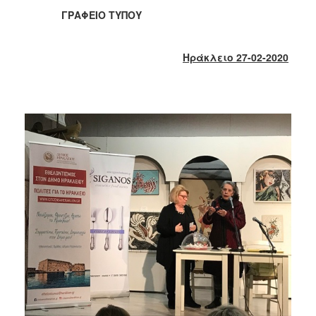
2017
ΓΡΑΦΕΙΟ ΤΥΠΟΥ
2016
2015
Ηράκλειο 27-02-2020
2013
2012
2011
2010
2006
ΔΗΜΟΤΗΣ
ΕΠΙΣΚΕΠΤΗΣ
ΗΡΑΚΛΕΙΟ
ΓΙΑ...