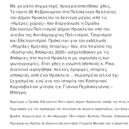
Με μεγάλη συμμετοχή, πραγματοποιήθηκε χθες,
Τετάρτη 26 Φεβρουαρίου στο Πολύκεντρο Νεολαίας
του Δήμου Ηρακλείου το δεύτερο μέρος από τις
«Ημέρες χαράς» που διοργάνωσε η Ομάδα
Εθελοντών Πολιτισμού Δήμου Ηρακλείου υπό την
αιγίδα της Αντιδημαρχίας Πολιτισμού, Τουρισμού
και Εθελοντισμού. Πρόκειται για την εκδήλωση
«Ψηφίδες Κρητικής Ιστορίας» που, στο πλαίσιο της
«Καστρινής Αποκριάς 2020» ασχολήθηκαν με τις
Απόκριες στο παλιό Ηράκλειο με αφηγήσεις και
φωτογραφίες. Έτσι χθες η γνωστή ηθοποιός κ. Ρίκα
Διαλυνά αφηγήθηκε πολλές όμορφες ιστορίες
αποκριάς από ένα Ηράκλειο …περασμένο αλλά όχι
ξεχασμένο, ενώ για την ιστορία του Καστρινού
Καρναβαλιού μίλησε η κ. Γιάννα Περδικογιάννη –
Μπόγρη.
Νωρίτερα η Ομάδα Εθελοντών Πολιτισμού Δήμου Ηρακλείου έκοψε την πίτα τ
Παχιαδάκη για την προσφορά του συλλόγου σε θέματα προστασίας των δικαι
βραδιά συμμετείχαν οι Αντιδήμαρχοι Πολιτισμού Αριστέα Πλεύρη, Οικονο
Περιφέρειας Κρήτης σε θέματα εθελοντισμού Γεωργία Μηλάκη και η Δημοτική