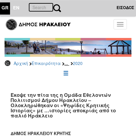
GR
EN
ΕΙΣΟΔΟΣ
ΕΠΙΚΑΙΡΟΤΗΤΑ
Toggle
navigati
Δελτία
Τύπου
Αρχείο
2026
...
Αρχική
Επικαιρότητα
2020
2025
2024
2023
2022
Έκοψε την πίτα της η Ομάδα Εθελοντών
Πολιτισμού Δήμου Ηρακλείου –
2021
Ολοκληρώθηκαν οι «Ψηφίδες Κρητικής
Ιστορίας» με …ιστορίες αποκριάς από το
2020
παλιό Ηράκλειο
2019
2018
ΔΗΜΟΣ ΗΡΑΚΛΕΙΟΥ ΚΡΗΤΗΣ