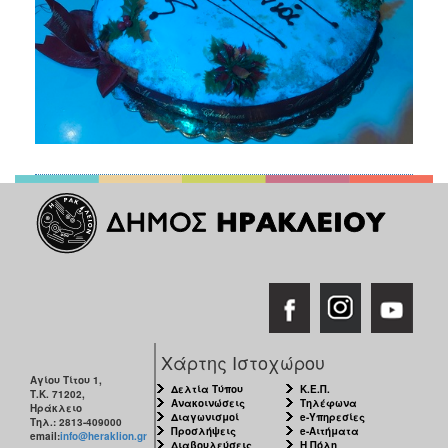
Χάρτης Ιστοχώρου
Αγίου Τίτου 1,
Δελτία Τύπου
Κ.Ε.Π.
Τ.Κ. 71202,
Ανακοινώσεις
Τηλέφωνα
Ηράκλειο
Διαγωνισμοί
e-Υπηρεσίες
Τηλ.: 2813-409000
Προσλήψεις
e-Αιτήματα
email:
info@heraklion.gr
Διαβουλεύσεις
Η Πόλη