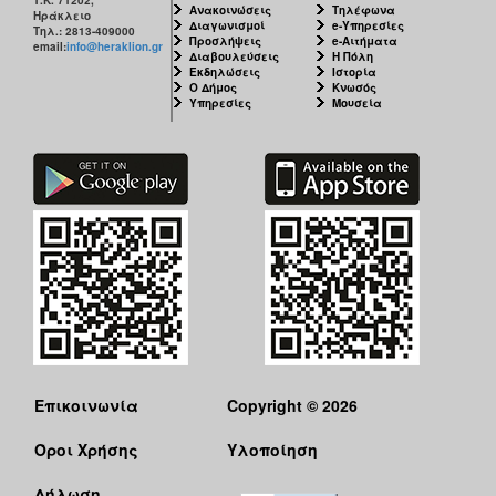
Ανακοινώσεις
Τηλέφωνα
Ηράκλειο
Διαγωνισμοί
e-Υπηρεσίες
Τηλ.: 2813-409000
Προσλήψεις
e-Αιτήματα
email:
info@heraklion.gr
Διαβουλεύσεις
Η Πόλη
Εκδηλώσεις
Ιστορία
Ο Δήμος
Κνωσός
Υπηρεσίες
Μουσεία
Επικοινωνία
Copyright © 2026
Όροι Χρήσης
Υλοποίηση
Δήλωση