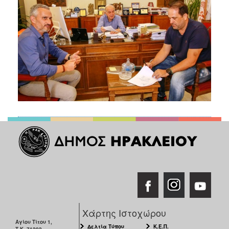
Χάρτης Ιστοχώρου
Αγίου Τίτου 1,
Δελτία Τύπου
Κ.Ε.Π.
Τ.Κ. 71202,