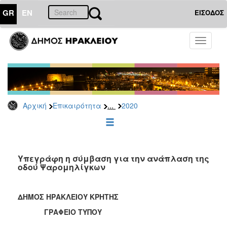
GR
EN
ΕΙΣΟΔΟΣ
ΕΠΙΚΑΙΡΟΤΗΤΑ
Toggle
navigati
Δελτία
Τύπου
Αρχείο
2026
...
Αρχική
Επικαιρότητα
2020
2025
2024
2023
2022
Υπεγράφη η σύμβαση για την ανάπλαση της
οδού Ψαρομηλίγκων
2021
2020
ΔΗΜΟΣ ΗΡΑΚΛΕΙΟΥ ΚΡΗΤΗΣ
2019
ΓΡΑΦΕΙΟ ΤΥΠΟΥ
2018