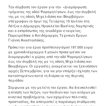
Την σύμβαση του έργου για την «Διαμόρφωση
τμήματος της οδού Ψαρομηλίγκων, έως την συμβολή
της με τις οδούς Μιχελιδάκη και Βουρβάχων»
υπέγραψαν το πρωί της Τετάρτης 15 Ιουλίου στη
Λότζια ο Δήμαρχος Ηρακλείου Βασίλης Λαμπρινός
και ο εκπρόσωπος της αναδόχου εταιρείας.
Παρευρέθηκε ο Αντιδήμαρχος Τεχνικών Έργων
Γιάννη Αναστασάκης.
Πρόκειται για έργο προϋπολογισμού 197.000 ευρώ
με χρονοδιάγραμμα 3 μηνών προκειμένου να
διαμορφωθεί ο χώρος από την οδό Ψαρομηλίγκων
έως την συμβολή της με τις οδούς Μιχελιδάκη και
Βουρβάχων. Οι εργασίες αναμένεται να ξεκινήσουν
αρχές Σεπτεμβρίου, για να μην υπάρξει όχληση των
καταστημάτων κατά τη διάρκεια της θερινής
περιόδου
Σύμφωνα με την μελέτη του έργου, θα διευκολυνθεί
η κίνηση των πεζών, των παιδιών και των ατόμων με
κινητικά προβλήματα, των οχημάτων πολιτικής
προστασίας, θα αποτραπεί η παράνομη στάθμευση