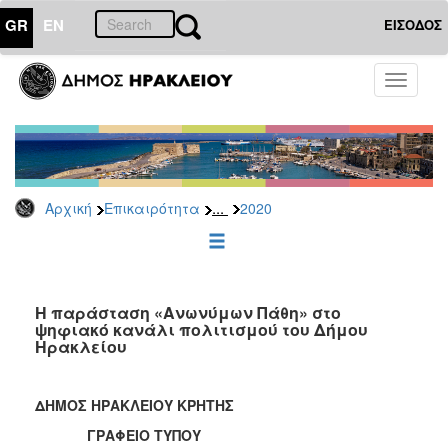
GR
EN
ΕΙΣΟΔΟΣ
ΕΠΙΚΑΙΡΟΤΗΤΑ
Toggle
navigati
Δελτία
Τύπου
Αρχείο
2026
...
Αρχική
Επικαιρότητα
2020
2025
2024
2023
2022
Η παράσταση «Ανωνύμων Πάθη» στο
ψηφιακό κανάλι πολιτισμού του Δήμου
2021
Ηρακλείου
2020
2019
ΔΗΜΟΣ ΗΡΑΚΛΕΙΟΥ ΚΡΗΤΗΣ
2018
ΓΡΑΦΕΙΟ ΤΥΠΟΥ