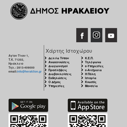
Χάρτης Ιστοχώρου
Αγίου Τίτου 1,
Δελτία Τύπου
Κ.Ε.Π.
Τ.Κ. 71202,
Ανακοινώσεις
Τηλέφωνα
Ηράκλειο
Διαγωνισμοί
e-Υπηρεσίες
Τηλ.: 2813-409000
Προσλήψεις
e-Αιτήματα
email:
info@heraklion.gr
Διαβουλεύσεις
Η Πόλη
Εκδηλώσεις
Ιστορία
Ο Δήμος
Κνωσός
Υπηρεσίες
Μουσεία