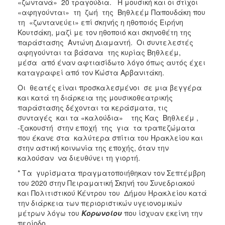
«ζωντανά» 20 τραγούδια. Η μουσική και οι στίχοι
«αφηγούνται» τη ζωή της Βηθλεέμ Παπουδάκη που
τη «ζωντανεύει» επί σκηνής η ηθοποιός Ειρήνη
Κουτσάκη, μαζί με τον ηθοποιό και σκηνοθέτη της
παράστασης Αντώνη Διαμαντή. Οι συντελεστές
αφηγούνται τα βάσανα της κυρίας Βηθλεέμ,
μέσα από έναν αφτιασίδωτο λόγο όπως αυτός έχει
καταγραφεί από τον Κώστα Αρβανιτάκη.
Οι θεατές είναι προσκαλεσμένοι σε μια βεγγέρα
και κατά τη διάρκεια της μουσικοθεατρικής
παράστασης δέχονται τα κεράσματα, τις
συνταγές και τα «καλούδια» της Κας Βηθλεέμ ,
-ξακουστή στην εποχή της για τα τραπεζώματα
που έκανε στα καλύτερα σπίτια του Ηρακλείου και
στην αστική κοινωνία της εποχής, όταν την
καλούσαν να διευθύνει τη γιορτή.
* Τα γυρίσματα πραγματοποιήθηκαν τον Σεπτέμβρη
του 2020 στην Πειραματική Σκηνή του Συνεδριακού
και Πολιτιστικού Κέντρου του Δήμου Ηρακλείου κατά
την διάρκεια των περιοριστικών υγειονομικών
μέτρων λόγω του
Κορωνοίου
που ίσχυαν εκείνη την
περίοδο.