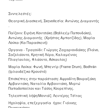
Συντελεστές:
Θεατρική Διασκευή, Σκηνοθεσία: Αντώνης Διαμαντής
.
Παίζουν: Ειρήνη Κουτσάκη (Βηθλεέμ Παπουδάκη),
Αντώνης Διαμαντής (Χρήστος Αμπατζίδης), Μαρία
Λούκα (Κα Παρασκευή)
Όργανα - Τραγούδι: Γιώργος Ζαχαριουδάκης (Πιάνο,
Σαζολάουτο, Κρητική Λύρα, Καλαμένιος
Πλαγίαυλος, Φλάουτο, Άσκαυλος)
Μαρία Λούκα: Φωνή, Μπεντίρ (Frame Drum), Bodhrán
(Ιρλανδέζικο Κρουστό)
Επισκέπτες στην παράσταση: Αφροδίτη Βουραξάκη
Αρβανιτάκη, Ναταλία Αρβανιτάκη, Μυρτώ
Παπαδοπούλου και Τάσος Κουρεπίνης.
Τηλεοπτική λήψη/Μοντάζ: Λευτέρης Τσίτας
Ηχοληψία, επεξεργασία ήχου: Γιάννης
Πρακτικάκης.