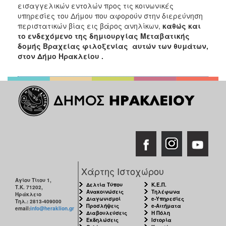
εισαγγελικών εντολών προς τις κοινωνικές
υπηρεσίες του Δήμου που αφορούν στην διερεύνηση
περιστατικών βίας εις βάρος ανηλίκων,
καθώς και
το ενδεχόμενο της δημιουργίας Μεταβατικής
δομής Βραχείας φιλοξενίας αυτών των θυμάτων,
στον Δήμο Ηρακλείου .
Χάρτης Ιστοχώρου
Αγίου Τίτου 1,
Δελτία Τύπου
Κ.Ε.Π.
Τ.Κ. 71202,
Ανακοινώσεις
Τηλέφωνα
Ηράκλειο
Διαγωνισμοί
e-Υπηρεσίες
Τηλ.: 2813-409000
Προσλήψεις
e-Αιτήματα
email:
info@heraklion.gr
Διαβουλεύσεις
Η Πόλη
Εκδηλώσεις
Ιστορία