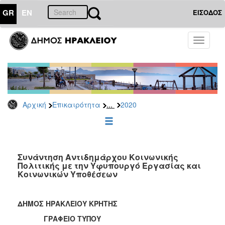
GR
EN
ΕΙΣΟΔΟΣ
ΕΠΙΚΑΙΡΟΤΗΤΑ
Toggle
navigati
Δελτία
Τύπου
Αρχείο
2026
...
Αρχική
Επικαιρότητα
2020
2025
2024
2023
2022
Συνάντηση Αντιδημάρχου Κοινωνικής
Πολιτικής με την Υφυπουργό Εργασίας και
2021
Κοινωνικών Υποθέσεων
2020
2019
ΔΗΜΟΣ ΗΡΑΚΛΕΙΟΥ ΚΡΗΤΗΣ
2018
ΓΡΑΦΕΙΟ ΤΥΠΟΥ