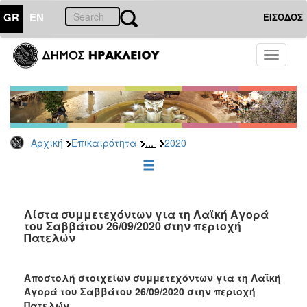
GR
EN
ΕΙΣΟΔΟΣ
ΕΠΙΚΑΙΡΟΤΗΤΑ
Toggle
navigati
Δελτία
Τύπου
Αρχείο
2026
...
Αρχική
Επικαιρότητα
2020
2025
2024
2023
2022
Λίστα συμμετεχόντων για τη Λαϊκή Αγορά
του Σαββάτου 26/09/2020 στην περιοχή
2021
Πατελών
2020
2019
Αποστολή στοιχείων συμμετεχόντων για τη Λαϊκή
Αγορά του Σαββάτου 26/09/2020 στην περιοχή
2018
Πατελών.