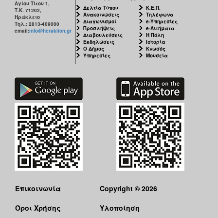
Αγίου Τίτου 1,
Δελτία Τύπου
Κ.Ε.Π.
Τ.Κ. 71202,
Ανακοινώσεις
Τηλέφωνα
Ηράκλειο
Διαγωνισμοί
e-Υπηρεσίες
Τηλ.: 2813-409000
Προσλήψεις
e-Αιτήματα
email:
info@heraklion.gr
Διαβουλεύσεις
Η Πόλη
Εκδηλώσεις
Ιστορία
Ο Δήμος
Κνωσός
Υπηρεσίες
Μουσεία
Επικοινωνία
Copyright © 2026
Όροι Χρήσης
Υλοποίηση