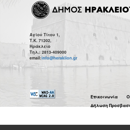
Αγίου Τίτου 1,
Τ.Κ. 71202,
Ηράκλειο
Τηλ.: 2813-409000
email:
info@heraklion.gr
Επικοινωνία
Ό
Δήλωση Προσβασ