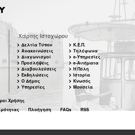
Χάρτης Ιστοχώρου
Δελτία Τύπου
Κ.Ε.Π.
Ανακοινώσεις
Τηλέφωνα
Διαγωνισμοί
e-Υπηρεσίες
Προσλήψεις
e-Αιτήματα
Διαβουλεύσεις
Η Πόλη
Εκδηλώσεις
Ιστορία
Ο Δήμος
Κνωσός
Υπηρεσίες
Μουσεία
ροι Χρήσης
ιμότητας
Πλοήγηση
FAQs
RSS