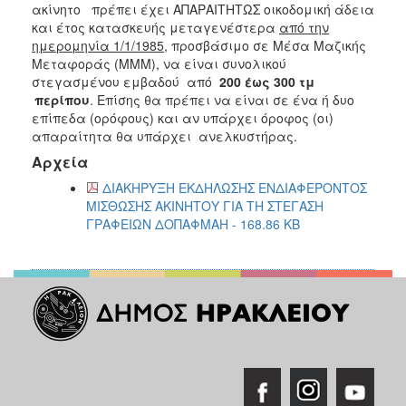
ακίνητο πρέπει έχει ΑΠΑΡΑΙΤΗΤΩΣ οικοδομική άδεια
2017
και έτος κατασκευής μεταγενέστερα
από την
2016
ημερομηνία 1/1/1985
, προσβάσιμο σε Μέσα Μαζικής
Μεταφοράς (ΜΜΜ), να είναι συνολικού
2015
στεγασμένου εμβαδού από
200 έως 300 τμ
2013
περίπου
. Επίσης θα πρέπει να είναι σε ένα ή δυο
επίπεδα (ορόφους) και αν υπάρχει όροφος (οι)
2012
απαραίτητα θα υπάρχει ανελκυστήρας.
2011
Αρχεία
2010
ΔΙΑΚΗΡΥΞΗ ΕΚΔΗΛΩΣΗΣ ΕΝΔΙΑΦΕΡΟΝΤΟΣ
2006
ΜΙΣΘΩΣΗΣ ΑΚΙΝΗΤΟΥ ΓΙΑ ΤΗ ΣΤΕΓΑΣΗ
ΓΡΑΦΕΙΩΝ ΔΟΠΑΦΜΑΗ - 168.86 KB
ΔΗΜΟΤΗΣ
ΕΠΙΣΚΕΠΤΗΣ
ΗΡΑΚΛΕΙΟ
ΓΙΑ...