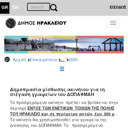
GR
EN
ΕΙΣΟΔΟΣ
ΕΠΙΚΑΙΡΟΤΗΤΑ
Toggle
navigati
Δελτία
Τύπου
Αρχείο
2026
...
Αρχική
Επικαιρότητα
2020
2025
2024
2023
2022
Δημοπρασία μίσθωσης ακινήτου για τη
στέγαση γραφείων του ΔΟΠΑΦΜΑΗ
2021
Το προσφερόμενο ακίνητο πρέπει να βρίσκεται στην
2020
περιοχή
ΕΝΤΟΣ ΤΩΝ ΕΝΕΤΙΚΩΝ ΤΟΙΧΩΝ ΤΗΣ ΠΟΛΗΣ
ΤΟΥ ΗΡΑΚΛΕΙΟ και σε περίμετρο αυτών, έως 300 μ
.
2019
Το ακίνητο θα χρησιμοποιηθεί για γραφεία της
2018
Διοίκησης του ΔΟΠΑΦΜΑΗ. Το προσφερόμενο