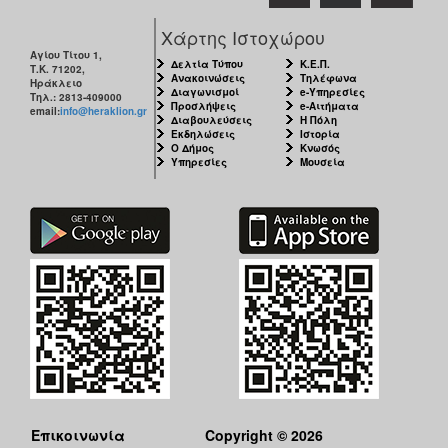
Χάρτης Ιστοχώρου
Αγίου Τίτου 1,
Δελτία Τύπου
Κ.Ε.Π.
Τ.Κ. 71202,
Ανακοινώσεις
Τηλέφωνα
Ηράκλειο
Διαγωνισμοί
e-Υπηρεσίες
Τηλ.: 2813-409000
Προσλήψεις
e-Αιτήματα
email:
info@heraklion.gr
Διαβουλεύσεις
Η Πόλη
Εκδηλώσεις
Ιστορία
Ο Δήμος
Κνωσός
Υπηρεσίες
Μουσεία
Επικοινωνία
Copyright © 2026