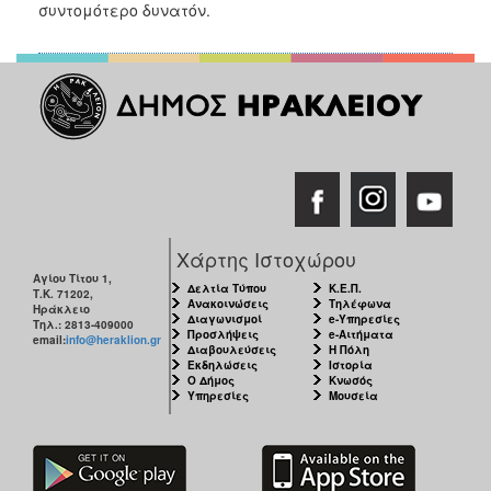
συντομότερο δυνατόν.
2017
2016
2015
2013
2012
2011
2010
2006
Χάρτης Ιστοχώρου
Αγίου Τίτου 1,
Δελτία Τύπου
Κ.Ε.Π.
Τ.Κ. 71202,
Ανακοινώσεις
Τηλέφωνα
Ηράκλειο
Διαγωνισμοί
e-Υπηρεσίες
Τηλ.: 2813-409000
Προσλήψεις
e-Αιτήματα
email:
info@heraklion.gr
ΔΗΜΟΤΗΣ
Διαβουλεύσεις
Η Πόλη
Εκδηλώσεις
Ιστορία
Ο Δήμος
Κνωσός
Υπηρεσίες
Μουσεία
ΕΠΙΣΚΕΠΤΗΣ
ΗΡΑΚΛΕΙΟ
ΓΙΑ...