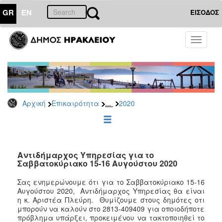
GR
EN
ΕΙΣΟΔΟΣ
ΕΠΙΚΑΙΡΟΤΗΤΑ
Toggle
navigati
Δελτία
Τύπου
Αρχείο
2026
...
Αρχική
Επικαιρότητα
2020
2025
2024
2023
2022
Αντιδήμαρχος Υπηρεσίας για το
Σαββατοκύριακο 15-16 Αυγούστου 2020
2021
Σας ενημερώνουμε ότι για το
Σαββατοκύριακο 15-16
2020
Αυγούστου 2020
,
Αντιδήμαρχος Υπηρεσίας θα είναι
2019
η κ. Αριστέα Πλεύρη
.
Θυμίζουμε στους δημότες οτι
μπορούν να καλούν στο
2813-409409
για οποιοδήποτε
2018
πρόβλημα υπάρξει, προκειμένου να τακτοποιηθεί το