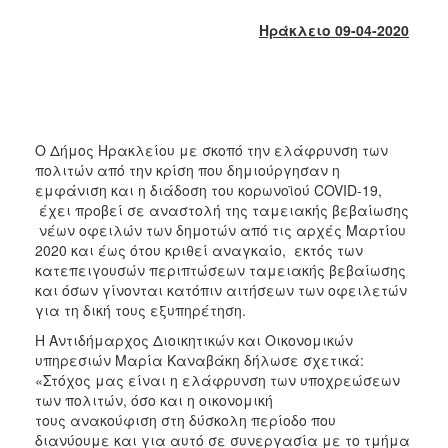
2017
Ηράκλειο 09-04-2020
2016
2015
2013
2012
Ο Δήμος Ηρακλείου με σκοπό την ελάφρυνση των
2011
πολιτών από την κρίση που δημιούργησαν η
εμφάνιση και η διάδοση του κορωνοϊού COVID-19,
2010
έχει προβεί σε αναστολή της ταμειακής βεβαίωσης
2006
νέων οφειλών των δημοτών από τις αρχές Μαρτίου
2020 και έως ότου κριθεί αναγκαίο, εκτός των
κατεπειγουσών περιπτώσεων ταμειακής βεβαίωσης
και όσων γίνονται κατόπιν αιτήσεων των οφειλετών
για τη δική τους εξυπηρέτηση.
ΔΗΜΟΤΗΣ
Η Αντιδήμαρχος Διοικητικών και Οικονομικών
υπηρεσιών Μαρία Καναβάκη δήλωσε σχετικά:
ΕΠΙΣΚΕΠΤΗΣ
«Στόχος μας είναι η ελάφρυνση των υποχρεώσεων
των πολιτών, όσο και η οικονομική
ΗΡΑΚΛΕΙΟ
τους ανακούφιση στη δύσκολη περίοδο που
ΓΙΑ...
διανύουμε και για αυτό σε συνεργασία με το τμήμα