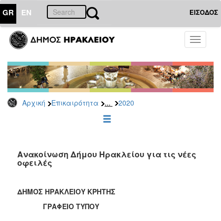
GR
EN
ΕΙΣΟΔΟΣ
ΕΠΙΚΑΙΡΟΤΗΤΑ
Toggle
navigati
Δελτία
Τύπου
Αρχείο
2026
...
Αρχική
Επικαιρότητα
2020
2025
2024
2023
2022
Ανακοίνωση Δήμου Ηρακλείου για τις νέες
οφειλές
2021
2020
ΔΗΜΟΣ ΗΡΑΚΛΕΙΟΥ ΚΡΗΤΗΣ
2019
ΓΡΑΦΕΙΟ ΤΥΠΟΥ
2018