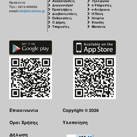
Ανακοινώσεις
Τηλέφωνα
Ηράκλειο
Διαγωνισμοί
e-Υπηρεσίες
Τηλ.: 2813-409000
Προσλήψεις
e-Αιτήματα
email:
info@heraklion.gr
Διαβουλεύσεις
Η Πόλη
Εκδηλώσεις
Ιστορία
Ο Δήμος
Κνωσός
Υπηρεσίες
Μουσεία
Επικοινωνία
Copyright © 2026
Όροι Χρήσης
Υλοποίηση
Δήλωση