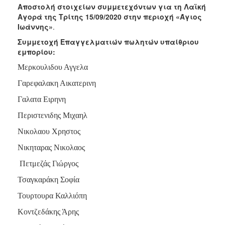
Αποστολή στοιχείων συμμετεχόντων για τη Λαϊκή
Αγορά της Τρίτης 15/09/2020 στην περιοχή «Άγιος
Ιωάννης»
.
Συμμετοχή Επαγγελματιών πωλητών υπαίθριου
εμπορίου:
Μερκουλιδου Αγγελα
Γαρεφαλακη Αικατερινη
Γαλατα Ειρηνη
Περιστενιδης Μιχαηλ
Νικολαου Χρηστος
Νικηταρας Νικολαος
Πετμεζάς Γιώργος
Τσαγκαράκη Σοφία
Τουρτουρα Καλλιόπη
Κοντζεδάκης Άρης