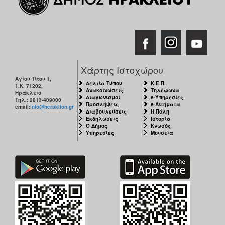
Χάρτης Ιστοχώρου
Αγίου Τίτου 1,
Δελτία Τύπου
Κ.Ε.Π.
Τ.Κ. 71202,
Ανακοινώσεις
Τηλέφωνα
Ηράκλειο
Διαγωνισμοί
e-Υπηρεσίες
Τηλ.: 2813-409000
Προσλήψεις
e-Αιτήματα
email:
info@heraklion.gr
Διαβουλεύσεις
Η Πόλη
Εκδηλώσεις
Ιστορία
Ο Δήμος
Κνωσός
Υπηρεσίες
Μουσεία