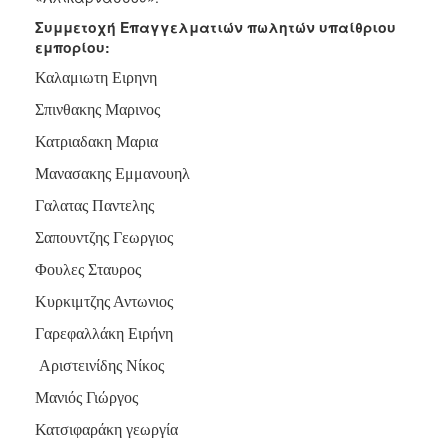
2017
Συμμετοχή Επαγγελματιών πωλητών υπαίθριου
2016
εμπορίου:
2015
Καλαμιωτη Ειρηνη
2013
Σπινθακης Μαρινος
2012
Κατριαδακη Μαρια
2011
Μανασακης Εμμανουηλ
2010
Γαλατας Παντελης
2006
Σαπουντζης Γεωργιος
Φουλες Σταυρος
Κυρκιμτζης Αντωνιος
ΔΗΜΟΤΗΣ
Γαρεφαλλάκη Ειρήνη
ΕΠΙΣΚΕΠΤΗΣ
Αριστεινίδης Νίκος
Μανιός Γιώργος
ΗΡΑΚΛΕΙΟ
ΓΙΑ...
Κατσιφαράκη γεωργία