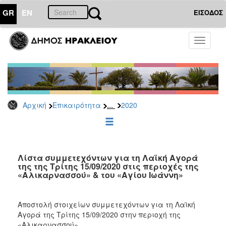
GR
EN
ΕΙΣΟΔΟΣ
ΕΠΙΚΑΙΡΟΤΗΤΑ
Toggle
navigati
Δελτία
Τύπου
Αρχείο
2026
...
Αρχική
Επικαιρότητα
2020
2025
2024
2023
2022
Λίστα συμμετεχόντων για τη Λαϊκή Αγορά
της της Τρίτης 15/09/2020 στις περιοχές της
2021
«Αλικαρνασσού» & του «Αγίου Ιωάννη»
2020
2019
Αποστολή στοιχείων συμμετεχόντων για τη Λαϊκή
Αγορά της Τρίτης 15/09/2020 στην περιοχή της
2018
«Αλικαρνασσού».