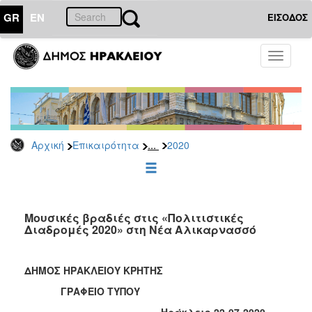
GR
EN
ΕΙΣΟΔΟΣ
ΕΠΙΚΑΙΡΟΤΗΤΑ
Toggle
navigati
Δελτία
Τύπου
Αρχείο
2026
...
Αρχική
Επικαιρότητα
2020
2025
2024
2023
2022
Μουσικές βραδιές στις «Πολιτιστικές
Διαδρομές 2020» στη Νέα Αλικαρνασσό
2021
2020
ΔΗΜΟΣ ΗΡΑΚΛΕΙΟΥ ΚΡΗΤΗΣ
2019
ΓΡΑΦΕΙΟ ΤΥΠΟΥ
2018
Ηράκλειο 22-07-2020