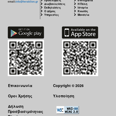
Προσλήψεις
e-Αιτήματα
email:
info@heraklion.gr
Διαβουλεύσεις
Η Πόλη
Εκδηλώσεις
Ιστορία
Ο Δήμος
Κνωσός
Υπηρεσίες
Μουσεία
Επικοινωνία
Copyright © 2026
Όροι Χρήσης
Υλοποίηση
Δήλωση
Προσβασιμότητας