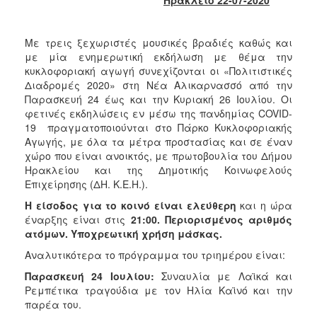
2017
2016
Με τρεις ξεχωριστές μουσικές βραδιές καθώς και
2015
με μία ενημερωτική εκδήλωση με θέμα την
κυκλοφοριακή αγωγή συνεχίζονται οι «Πολιτιστικές
2013
Διαδρομές 2020» στη Νέα Αλικαρνασσό από την
2012
Παρασκευή 24 έως και την Κυριακή 26 Ιουλίου. Οι
φετινές εκδηλώσεις εν μέσω της πανδημίας COVID-
2011
19 πραγματοποιούνται στο Πάρκο Κυκλοφοριακής
2010
Αγωγής, με όλα τα μέτρα προστασίας και σε έναν
χώρο που είναι ανοικτός, με πρωτοβουλία του Δήμου
2006
Ηρακλείου και της Δημοτικής Κοινωφελούς
Επιχείρησης (ΔΗ. Κ.Ε.Η.).
Η είσοδος για το κοινό είναι ελεύθερη
και η ώρα
έναρξης είναι στις
21:00.
Περιορισμένος αριθμός
ΔΗΜΟΤΗΣ
ατόμων. Υποχρεωτική χρήση μάσκας.
Αναλυτικότερα το πρόγραμμα του τριημέρου είναι:
ΕΠΙΣΚΕΠΤΗΣ
Παρασκευή 24 Ιουλίου:
Συναυλία με Λαϊκά και
Ρεμπέτικα τραγούδια με τον Ηλία Καϊνό και την
ΗΡΑΚΛΕΙΟ
ΓΙΑ...
παρέα του.