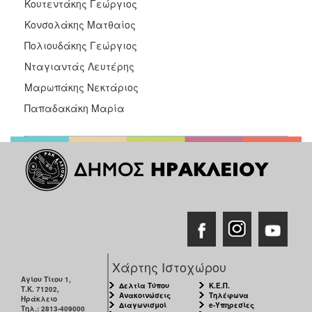
Κουτεντάκης Γεώργιος
Κονσολάκης Ματθαίος
Πολιουδάκης Γεώργιος
Νταγιαντάς Λευτέρης
Μαρωπάκης Νεκτάριος
Παπαδακάκη Μαρία
Χάρτης Ιστοχώρου
Αγίου Τίτου 1,
Δελτία Τύπου
Κ.Ε.Π.
Τ.Κ. 71202,
Ανακοινώσεις
Τηλέφωνα
Ηράκλειο
Διαγωνισμοί
e-Υπηρεσίες
Τηλ.: 2813-409000