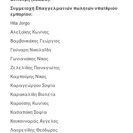
2017
Συμμετοχή Επαγγελματιών πωλητών υπαίθριου
2016
εμπορίου:
2015
Hita Jorgo
2013
Αλεξάκης Κων/νος
2012
Βαμβουκάκης Γεώργιος
2011
Γούναρη Νικολαΐδη
2010
Γωνιανάκης Νίκος
2006
Ζελελίδης Παναγιώτης
Καμπούρης Νίκος
Καραγεώργου Σοφία
Καρακαλίδη Βιολέτα
ΔΗΜΟΤΗΣ
Καρούσης Κων/νος
ΕΠΙΣΚΕΠΤΗΣ
Κασαπάκη Σοφία
Κουκουναράς Άγγελος
ΗΡΑΚΛΕΙΟ
ΓΙΑ...
Λαυρενίδης Θεόδωρος