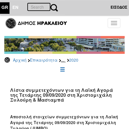
GR
EN
ΕΙΣΟΔΟΣ
ΕΠΙΚΑΙΡΟΤΗΤΑ
Toggle
navigati
Δελτία
Τύπου
Αρχείο
2026
...
Αρχική
Επικαιρότητα
2020
2025
2024
2023
2022
Λίστα συμμετεχόντων για τη Λαϊκή Αγορά
της Τετάρτης 09/09/2020 στη Χριστομιχάλη
2021
Ξυλούρη & Μασταμπά
2020
2019
Αποστολή στοιχείων συμμετεχόντων για τη Λαϊκή
Αγορά της Τετάρτης 09/09/2020 στη Χριστομιχάλη
2018
Ξυλούρη (JUMBO).