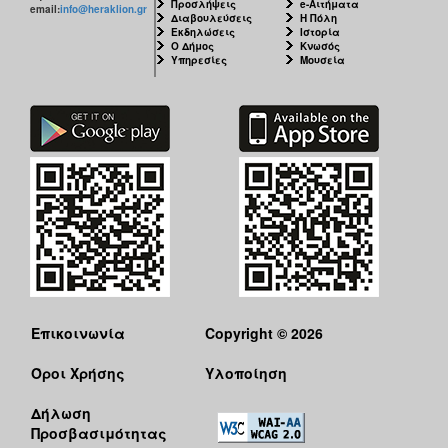
Προσλήψεις
e-Αιτήματα
email:
info@heraklion.gr
Διαβουλεύσεις
Η Πόλη
Εκδηλώσεις
Ιστορία
Ο Δήμος
Κνωσός
Υπηρεσίες
Μουσεία
Επικοινωνία
Copyright © 2026
Όροι Χρήσης
Υλοποίηση
Δήλωση
Προσβασιμότητας