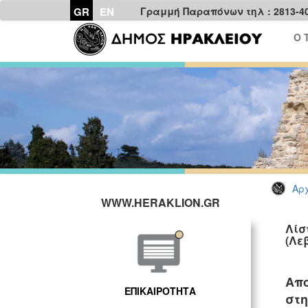
GR
EN
Γραμμή Παραπόνων τηλ : 2813-4
Ο 
Αρχ
WWW.HERAKLION.GR
Λίσ
(Λε
Απο
ΕΠΙΚΑΙΡΟΤΗΤΑ
στη