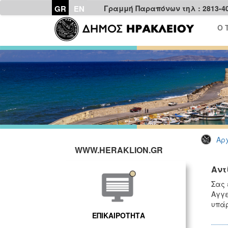
GR
EN
Γραμμή Παραπόνων τηλ : 2813-4
Ο 
Αρχ
WWW.HERAKLION.GR
Αντ
Σας 
Αγγε
υπάρ
ΕΠΙΚΑΙΡΟΤΗΤΑ