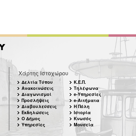
Χάρτης Ιστοχώρου
Δελτία Τύπου
Κ.Ε.Π.
Ανακοινώσεις
Τηλέφωνα
Διαγωνισμοί
e-Υπηρεσίες
Προσλήψεις
e-Αιτήματα
Διαβουλεύσεις
Η Πόλη
Εκδηλώσεις
Ιστορία
Ο Δήμος
Κνωσός
Υπηρεσίες
Μουσεία