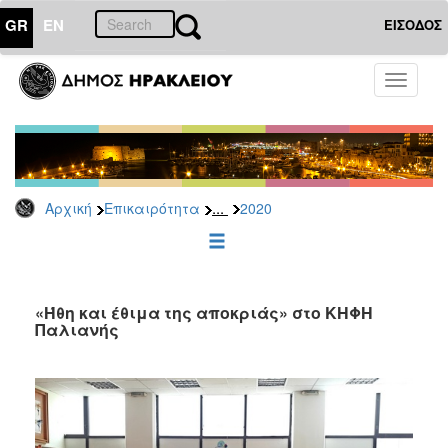
GR
EN
ΕΙΣΟΔΟΣ
ΕΠΙΚΑΙΡΟΤΗΤΑ
Toggle
navigati
Δελτία
Τύπου
Αρχείο
2026
...
Αρχική
Επικαιρότητα
2020
2025
2024
2023
2022
«Ήθη και έθιμα της αποκριάς» στο ΚΗΦΗ
Παλιανής
2021
2020
2019
2018