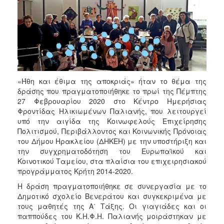
2017
2016
2015
2013
2012
2011
«Ήθη και έθιμα της αποκριάς» ήταν το θέμα της
δράσης που πραγματοποιήθηκε το πρωί της Πέμπτης
2010
27 Φεβρουαρίου 2020 στο Κέντρο Ημερήσιας
2006
Φροντίδας Ηλικιωμένων Παλιανής, που λειτουργεί
υπό την αιγίδα της Κοινωφελούς Επιχείρησης
Πολιτισμού, Περιβάλλοντος και Κοινωνικής Πρόνοιας
του Δήμου Ηρακλείου (ΔΗΚΕΗ) με την υποστήριξη και
την συγχρηματοδότηση του Ευρωπαϊκού και
ΔΗΜΟΤΗΣ
Κοινοτικού Ταμείου, στα πλαίσια του επιχειρησιακού
προγράμματος Κρήτη 2014-2020.
ΕΠΙΣΚΕΠΤΗΣ
Η δράση πραγματοποιήθηκε σε συνεργασία με το
Δημοτικό σχολείο Βενεράτου και συγκεκριμένα με
ΗΡΑΚΛΕΙΟ
τους μαθητές της Α΄ Τάξης. Οι γιαγιάδες και οι
ΓΙΑ...
παππούδες του Κ.Η.Φ.Η. Παλιανής μοιράστηκαν με