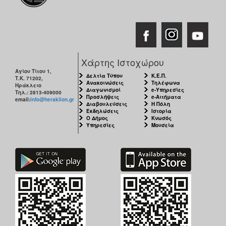
Χάρτης Ιστοχώρου
Αγίου Τίτου 1,
Δελτία Τύπου
Κ.Ε.Π.
Τ.Κ. 71202,
Ανακοινώσεις
Τηλέφωνα
Ηράκλειο
Διαγωνισμοί
e-Υπηρεσίες
Τηλ.: 2813-409000
Προσλήψεις
e-Αιτήματα
email:
info@heraklion.gr
Διαβουλεύσεις
Η Πόλη
Εκδηλώσεις
Ιστορία
Ο Δήμος
Κνωσός
Υπηρεσίες
Μουσεία