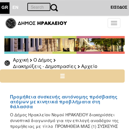
GR
EN
ΕΙΣΟΔΟΣ
Ο
Toggle
ΔΗΜΟΣ
navigati
Διακηρύξεις
-
Δημοπρασίες
Αρχείο
Αρχική
Ο Δήμος
Διακηρύξεις - Δημοπρασίες
Αρχείο
2026
2025
2024
2023
Προμήθεια συσκευής αυτόνομης πρόσβασης
ατόμων με κινητικά προβλήματα στη
2022
θάλασσα
2021
Ο Δήμος Ηρακλείου Νομού ΗΡΑΚΛΕΙΟΥ διακηρύσσει
2020
συνοπτικό διαγωνισμό για την επιλογή αναδόχου της
προμήθειας με τίτλο ΠΡΟΜΗΘΕΙΑ ΜΙΑΣ (1) ΣΥΣΚΕΥΗΣ
2019