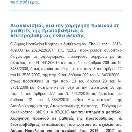
περισσότερα...
Διαγωνισμός για την χορήγηση πρωινού σε
μαθητές της πρωτοβάθμιας &
δευτεροβάθμιας εκπαίδευσης
Ο Δήμος Ηρακλείου Κρήτης με διεύθυνση Αγ. Τίτου 1 τηλ. 2813-
409000 fax 2810-229207 Τ.Κ. 71202 προκηρύσσει συνοπτικό
διαγωνισμό με σφραγισμένες προσφορές σύμφωνα με τις
διατάξεις του Ν. 4412/2016,της παρ. 4 του άρθρου 209 του Ν.
δ
3463/2006, όπως ανα
ιατυπώθηκε με την παρ. 3 του άρθρου 22
του Ν. 3536/2007, της παρ. 9 του άρθρου 209 του Ν. 3463/2006,
όπως προστέθηκε με την παρ. 13 του άρθρου 20 του Ν.
3731/2008 και διατηρήθηκε σε ισχύ με την περίπτωση 38 της
παρ. 1 του άρθρου 377 του Ν. 4412/2016,.τις διατάξεις του
άρθρου 72 του Ν.3852/2010
«Νέα Αρχιτεκτονική της
Αυτοδιοίκησης και της Αποκεντρωμένης Διοίκησης - Πρόγραμμα
Καλλικράτης» (ΦΕΚ τ. Α 87/2010)
για την υπηρεσία με τίτλο:
Xορήγηση πρωινού σε μαθητές της πρωτοβάθμιας &
δευτεροβάθμιας εκπαίδευσης που φοιτούν σε σχολεία του
Δήμου Ηρακλείου για το σχολικό έτος 2016 – 2017
, με