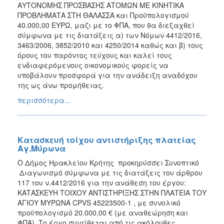
ΑΥΤΟΝΟΜΗΣ ΠΡΟΣΒΑΣΗΣ ΑΤΟΜΩΝ ΜΕ ΚΙΝΗΤΙΚΑ
2018
ΠΡΟΒΛΗΜΑΤΑ ΣΤΗ ΘΑΛΑΣΣΑ και Προϋπολογισμού
40.000,00 ΕΥΡΩ, μαζι με το ΦΠΑ, που θα διεξαχθεί
2017
σύμφωνα με τις διατάξεις α) των Νόμων 4412/2016,
2016
3463/2006, 3852/2010 και 4250/2014 καθώς και β) τους
όρους του παρόντος τεύχους και καλεί τους
2015
ενδιαφερόμενους οικονομικούς φορείς να
2013
υποβάλουν προσφορά για την ανάδειξη αναδόχου
της ως άνω προμήθειας.
περισσότερα...
Ο
ΤΟΠΟΣ
ΜΑΣ
Κατασκευή τοίχου αντιστήριξης πλατείας
Αγ.Μύρωνα
ΠΟΛΙΤΙΣΜΟΣ
Ο Δήμος Ηρακλείου Κρήτης προκηρύσσει Συνοπτικό
Διαγωνισμό σύμφωνα με τις διατάξεις του άρθρου
ΑΝΘΕΚΤΙΚΗ
117 του ν.4412/2016 για την ανάθεση του έργου:
ΠΟΛΗ
ΚΑΤΑΣΚΕΥΗ ΤΟΙΧΟΥ ΑΝΤΙΣΤΗΡΙΞΗΣ ΣΤΗΝ ΠΛΑΤΕΙΑ ΤΟΥ
ΑΓΙΟΥ ΜΥΡΩΝΑ CPVS 45223500-1 , με συνολικό
προϋπολογισμό 20.000,00 € (με αναθεώρηση και
ΦΠΑ). Το έργο συντίθεται από τις ακόλουθες