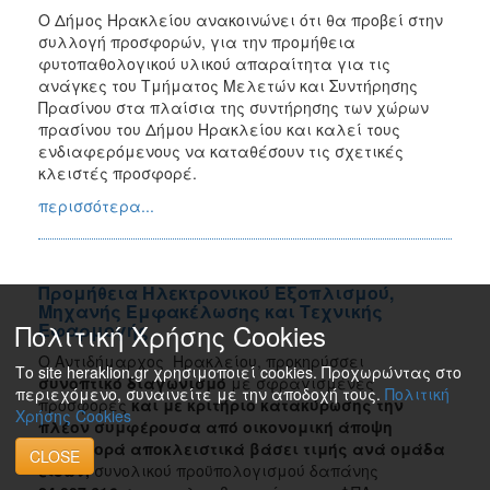
Ο Δήμος Ηρακλείου ανακοινώνει ότι θα προβεί στην
συλλογή προσφορών, για την προμήθεια
φυτοπαθολογικού υλικού απαραίτητα για τις
ανάγκες του Τμήματος Μελετών και Συντήρησης
Πρασίνου στα πλαίσια της συντήρησης των χώρων
πρασίνου του Δήμου Ηρακλείου και καλεί τους
ενδιαφερόμενους να καταθέσουν τις σχετικές
κλειστές προσφορέ.
περισσότερα...
Προμήθεια Ηλεκτρονικού Εξοπλισμού,
Μηχανής Εμφακέλωσης και Τεχνικής
Πολιτική Χρήσης Cookies
Εφαρμογής
Ο Αντιδήμαρχος Ηρακλείου, προκηρύσσει
Το site heraklion.gr χρησιμοποιεί cookies. Προχωρώντας στο
συνοπτικό διαγωνισμό
με σφραγισμένες
περιεχόμενο, συναινείτε με την αποδοχή τους.
Πολιτική
προσφορές
και με κριτήριο κατακύρωσης την
Χρήσης Cookies
πλέον συμφέρουσα από οικονομική άποψη
προσφορά αποκλειστικά βάσει τιμής ανά ομάδα
CLOSE
ειδών,
συνολικού προϋπολογισμού δαπάνης