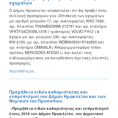
οχημάτων
Ο Δήμος Ηρακλείου ανακοινώνει ότι θα προβεί στην
συλλογή προσφορών για «Επισκευή των οχημάτων
με αριθμό μητρώου 17, αρ. κυκλοφορίας ΚΗΟ-7492,
αρ. πλαισίου YV2A4B3D9WA 273781 και αρ. κινητήρα
VFKTF34CIV3NL1378 ( τράκτορας VOLVO FH12 ) &
όχημα με αρ. μητρώου 230, αρ. κυκλοφορίας
ΚΗΙ-2150, με αρ. πλαισίου WDB9525031K742850 και
αρ. κινητήρα OM906LA ( Απορριμματοφόρο τύπου
πρέσας MERCEDES ATEGO )» και καλεί τους
ενδιαφερόμενους να καταθέσουν σχετικές κλειστές
προσφορές.
περισσότερα...
Προμήθεια ειδών καθαριότητας και
ευπρεπισμού του Δήμου Ηρακλείου και των
Νομικών του Προσώπων.
«
Προμήθεια ειδών καθαριότητας και ευπρεπισμού
έτους 2016 του Δήμου Ηρακλείου, του Δημοτικού