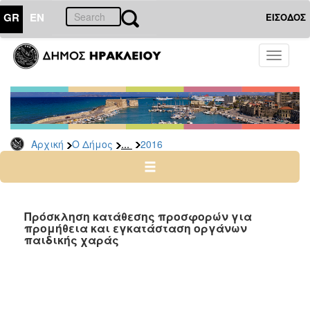
GR
EN
ΕΙΣΟΔΟΣ
Ο
Toggle
ΔΗΜΟΣ
navigati
Διακηρύξεις
-
Δημοπρασίες
Αρχείο
...
Αρχική
Ο Δήμος
2016
2026
2025
2024
Πρόσκληση κατάθεσης προσφορών για
2023
προμήθεια και εγκατάσταση οργάνων
παιδικής χαράς
2022
2021
2020
2019