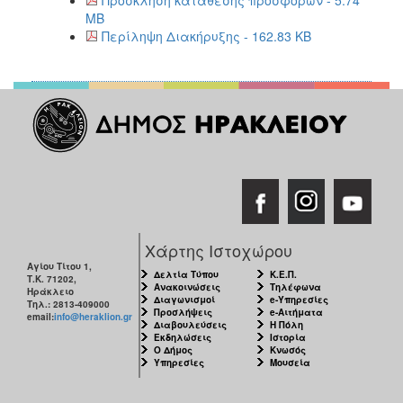
MB
Περίληψη Διακήρυξης - 162.83 KB
Χάρτης Ιστοχώρου
Αγίου Τίτου 1,
Δελτία Τύπου
Κ.Ε.Π.
Τ.Κ. 71202,
Ανακοινώσεις
Τηλέφωνα
Ηράκλειο
Διαγωνισμοί
e-Υπηρεσίες
Τηλ.: 2813-409000
Προσλήψεις
e-Αιτήματα
email:
info@heraklion.gr
Διαβουλεύσεις
Η Πόλη
Εκδηλώσεις
Ιστορία
Ο Δήμος
Κνωσός
Υπηρεσίες
Μουσεία