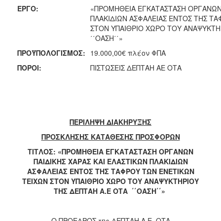
ΕΡΓΟ:
«ΠΡΟΜΗΘΕΙΑ ΕΓΚΑΤΑΣΤΑΣΗ ΟΡΓΑΝΩΝ 
2018
ΠΛΑΚΙΔΙΩΝ ΑΣΦΑΛΕΙΑΣ ΕΝΤΟΣ ΤΗΣ Τ
2017
ΣΤΟΝ ΥΠΑΙΘΡΙΟ ΧΩΡΟ ΤΟΥ ΑΝΑΨΥΚΤΗ
΄΄ΟΑΣΗ΄΄»
2016
ΠΡΟΫΠΟΛΟΓΙΣΜΟΣ:
19.000,00€ πλέον ΦΠΑ
2015
ΠΟΡΟΙ:
ΠΙΣΤΩΣΕΙΣ ΔΕΠΤΑΗ ΑΕ ΟΤΑ
2013
Ο
ΠΕΡΙΛΗΨΗ ΔΙΑΚΗΡΥΞΗΣ
ΤΟΠΟΣ
ΜΑΣ
ΠΡΟΣΚΛΗΣΗΣ ΚΑΤΑΘΕΣΗΣ ΠΡΟΣΦΟΡΩΝ
ΤΙΤΛΟΣ: «ΠΡΟΜΗΘΕΙΑ
ΕΓΚΑΤΑΣΤΑΣΗ ΟΡΓΑΝΩΝ
ΠΟΛΙΤΙΣΜΟΣ
ΠΑΙΔΙΚΗΣ ΧΑΡΑΣ ΚΑΙ ΕΛΑΣΤΙΚΩΝ ΠΛΑΚΙΔΙΩΝ
ΑΣΦΑΛΕΙΑΣ ΕΝΤΟΣ ΤΗΣ ΤΑΦΡΟΥ ΤΩΝ ΕΝΕΤΙΚΩΝ
ΑΝΘΕΚΤΙΚΗ
ΤΕΙΧΩΝ ΣΤΟΝ ΥΠΑΙΘΡΙΟ ΧΩΡΟ ΤΟΥ ΑΝΑΨΥΚΤΗΡΙΟΥ
ΠΟΛΗ
ΤΗΣ ΔΕΠΤΑΗ Α.Ε ΟΤΑ ΄΄ΟΑΣΗ΄΄
»
Ο ΠΡΟΕΔΡΟΣ της ΔΕΠΤΑΗ Α.Ε. ΟΤΑ