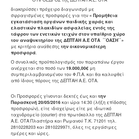
διακηρύσσει πρόχειρο διαγωνισμό με
σφραγισμένες προσφορές για την
«
Προμήθεια
εγκατάσταση οργάνων παιδικής χαράς και
ελαστικών πλακιδίων ασφαλείας εντός της
τάφρου των ενετικών τειχών στον υπαίθριο χώρο
του αναψυκτηρίου της ΔΕΠΤΑΗ Α.Ε ΟΤΑ ΄΄ΟΑΣΗ΄΄
»
με κριτήριο ανάθεσης
την οικονομικότερη
προσφορά
.
Ο συνολικός προϋπολογισμός του παραπάνω έργου
ανέρχεται στο ποσό των
19.000,00€
μη
συμπεριλαμβανομένου του Φ.Π.Α. και θα καλυφθεί
από ίδιους πόρους της ΔΕΠΤΑΗ Α.Ε. ΟΤΑ.
Οι Προσφορές γίνονται δεκτές έως και
την
Παρασκευή 20/05/2016
και ώρα 14:30 (λήξη επίδοσης
προσφορών), είτε ιδιοχείρως είτε με ιδιωτικό
ταχυδρομείο (courier) στο πρωτόκολλο της ΔΕΠΤΑΗ
Α.Ε. ΟΤΑ Πλαστήρα και Ρωμανού Τ.Κ. 71201 τηλ.
2810228203 και 2810229971, όλες τις εργάσιμες
ημέρες και ώρες.