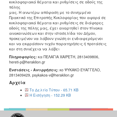
κυκλοφοριακά θέματα και ρυθμίσεις σε οδούς της
2018
πόλης
μας. H ανωτέρω απόφαση με το συνημμένο
2017
Πρακτικό της Επιτροπής Κυκλοφορίας που αφορά σε
2016
κυκλοφοριακά θέματα και ρυθμίσεις σε διάφορες
οδούς της πόλης μας, έχει αναρτηθεί στον πίνακα
2015
ανακοινώσεων και στην ιστοσελίδα του Δήμου,
2013
προκειμένου να λάβουν γνώση οι ενδιαφερόμενοι
και να εκφράσουν τυχόν παρατηρήσεις ή προτάσεις
και στη συνέχεια να λάβει
Πληροφορίες:
κα ΠΕΛΑΓΙΑ ΧΑΙΡΕΤΗ, 2813409806,
hereti-p@heraklion.gr
Ο
ΤΟΠΟΣ
Ενστάσεις - Αντιρρήσεις:
κο ΨΥΚΑΚΟ ΕΥΑΓΓΕΛΟ,
ΜΑΣ
2813409429, psykakos-v@heraklion.gr
Αρχεία
ΠΟΛΙΤΙΣΜΟΣ
Το Δελτίο Τύπου - 65.71 KB
ΑΝΘΕΚΤΙΚΗ
Η Εισήγηση - 152.29 KB
ΠΟΛΗ