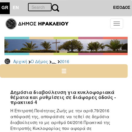
GR
EN
ΕΙΣΟΔΟΣ
Ο
Toggle
ΔΗΜΟΣ
navigati
Διακηρύξεις
-
Δημοπρασίες
Αρχείο
...
Αρχική
Ο Δήμος
2016
2026
2025
2024
Δημόσια διαβούλευση για κυκλοφοριακά
2023
θέματα και ρυθμίσεις σε διάφορες οδούς -
πρακτικό 4
2022
Η Επιτροπή Ποιότητας Ζωής με την αριθ.79/2016
2021
απόφασή της, αποφάσισε να τεθεί σε δημόσια
2020
διαβούλευση το με αριθμό 04/2016 Πρακτικό της
Επιτροπής Κυκλοφορίας που αφορά σε
2019