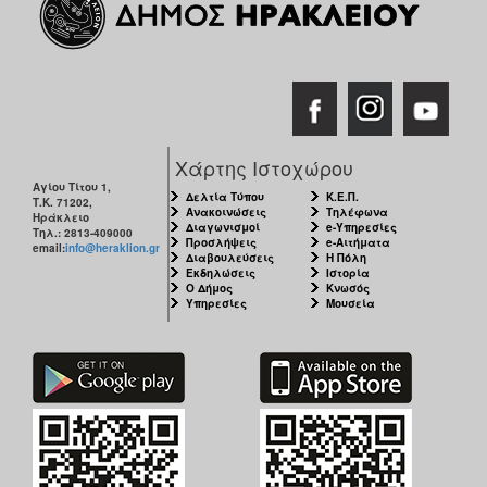
Χάρτης Ιστοχώρου
Αγίου Τίτου 1,
Δελτία Τύπου
Κ.Ε.Π.
Τ.Κ. 71202,
Ανακοινώσεις
Τηλέφωνα
Ηράκλειο
Διαγωνισμοί
e-Υπηρεσίες
Τηλ.: 2813-409000
Προσλήψεις
e-Αιτήματα
email:
info@heraklion.gr
Διαβουλεύσεις
Η Πόλη
Εκδηλώσεις
Ιστορία
Ο Δήμος
Κνωσός
Υπηρεσίες
Μουσεία