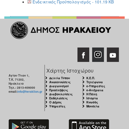
Ενδεικτικός Προϋπολογισμός - 101.19 KB
Χάρτης Ιστοχώρου
Αγίου Τίτου 1,
Δελτία Τύπου
Κ.Ε.Π.
Τ.Κ. 71202,
Ανακοινώσεις
Τηλέφωνα
Ηράκλειο
Διαγωνισμοί
e-Υπηρεσίες
Τηλ.: 2813-409000
Προσλήψεις
e-Αιτήματα
email:
info@heraklion.gr
Διαβουλεύσεις
Η Πόλη
Εκδηλώσεις
Ιστορία
Ο Δήμος
Κνωσός
Υπηρεσίες
Μουσεία