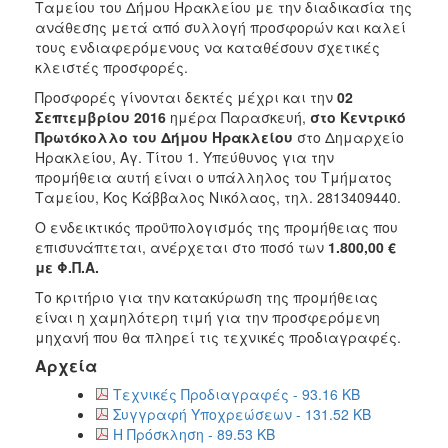
Ταμείου του Δήμου Ηρακλείου με την διαδικασία της
2018
ανάθεσης μετά από συλλογή προσφορών και καλεί
τους ενδιαφερόμενους να καταθέσουν σχετικές
2017
κλειστές προσφορές.
2016
Προσφορές γίνονται δεκτές μέχρι και την
02
2015
Σεπτεμβρίου 2016
ημέρα Παρασκευή,
στο Κεντρικό
Πρωτόκολλο του Δήμου Ηρακλείου
στο Δημαρχείο
2013
Ηρακλείου, Αγ. Τίτου 1. Υπεύθυνος για την
προμήθεια αυτή είναι ο υπάλληλος του Τμήματος
Ταμείου, Κος Κάββαλος Νικόλαος, τηλ. 2813409440.
Ο ενδεικτικός προϋπολογισμός της προμήθειας που
Ο
επισυνάπτεται, ανέρχεται στο ποσό των
1.800,00
€
ΤΟΠΟΣ
με
Φ.Π.Α.
ΜΑΣ
Το κριτήριο για την κατακύρωση της προμήθειας
ΠΟΛΙΤΙΣΜΟΣ
είναι η χαμηλότερη τιμή για την προσφερόμενη
μηχανή που θα πληρεί τις τεχνικές προδιαγραφές.
ΑΝΘΕΚΤΙΚΗ
Αρχεία
ΠΟΛΗ
Τεχνικές Προδιαγραφές - 93.16 KB
Συγγραφή Υποχρεώσεων - 131.52 KB
Η Πρόσκληση - 89.53 KB