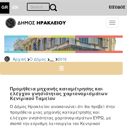
GR
EN
ΕΙΣΟΔΟΣ
Ο
Toggle
ΔΗΜΟΣ
navigati
Διακηρύξεις
-
Δημοπρασίες
Αρχείο
...
Αρχική
Ο Δήμος
2016
2026
2025
2024
Προμήθεια μηχανής καταμέτρησης και
2023
ελέγχου γνησιότητας χαρτονομισμάτων
Κεντρικού Ταμείου
2022
Ο Δήμος Ηρακλείου ανακοινώνει ότι θα προβεί στην
2021
προμήθεια μιας μηχανής καταμέτρησης και
2020
ελέγχου γνησιότητας χαρτονομισμάτων ΕΥΡΩ, με
σκοπό την εύρυθμη λειτουργία του Κεντρικού
2019