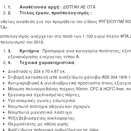
1.
Αναθέτουσα αρχή :
ΔΕΠΤΑΗ ΑΕ ΟΤΑ
2.
Τίτλος έργου, προϋπολογισμός :
υθείας ανάθεση για την προμήθεια του είδους ΨΥΓΕΙΟΥ ΠΑΓΚΟΥ
ΤΑ».
οϋπολογισμός ανέρχεται στο ποσό των 1.100 ευρώ πλέον ΦΠΑ 
πολογισμού του 2016.
3.
Κριτήρια
: Προσφορά ανά κατηγορία ποιότητας, εξυ
εξοικονόμησης ενέργειας τύπου Α.
4.
Τεχνικά χαρακτηριστικά
:
Διαστάσεις 224 x 70 x 87 εκ.
Στιβαρή κατασκευή από ανοξείδωτο χάλυβα AISI 304 18/8-1
Αντιμικροβιακή & αντιδιαβρωτική προστασία στους εξατμι
Μόνωση πολυουρεθάνης πάχους 50mm, CFC & HCFC-free, πυ
Εργονομικά σχεδιασμένες πόρτες
Υγειονομικές γωνίες εσωτερικά
Κουμπωτό σύστημα οδηγών και σχαρών
Κουμπωτά μαγνητικά λάστιχα
Ψύξη βεβιασμένης κυκλοφορίας
Θερμοστάτης με οθόνη αφής
Ανοξείδωτα ποδαρικά ρυθμιζόμενα σε ύψος