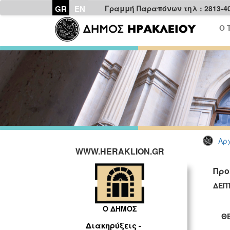
GR
EN
Γραμμή Παραπόνων τηλ : 2813-4
Ο 
Αρχ
WWW.HERAKLION.GR
Προ
Δ
Α
Ο ΔΗΜΟΣ
ΘΕ
Διακηρύξεις -