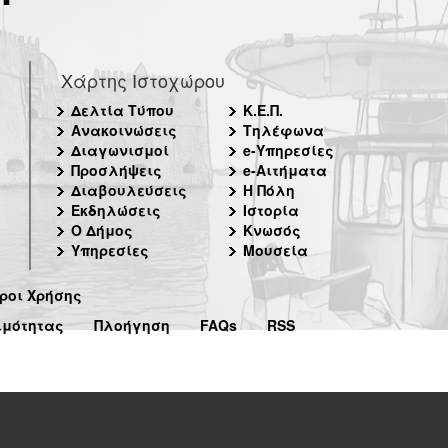
Χάρτης Ιστοχώρου
Δελτία Τύπου
Κ.Ε.Π.
Ανακοινώσεις
Τηλέφωνα
Διαγωνισμοί
e-Υπηρεσίες
Προσλήψεις
e-Αιτήματα
Διαβουλεύσεις
Η Πόλη
Εκδηλώσεις
Ιστορία
Ο Δήμος
Κνωσός
Υπηρεσίες
Μουσεία
ροι Χρήσης
ιμότητας
Πλοήγηση
FAQs
RSS