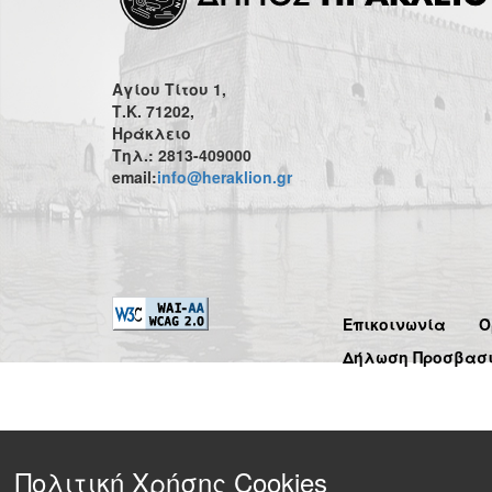
Αγίου Τίτου 1,
Τ.Κ. 71202,
Ηράκλειο
Τηλ.: 2813-409000
email:
info@heraklion.gr
Επικοινωνία
Ό
Δήλωση Προσβασ
Πολιτική Χρήσης Cookies