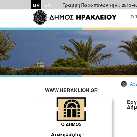
GR
EN
Γραμμή Παραπόνων τηλ : 2813-4
Ο 
Αρχ
WWW.HERAKLION.GR
Εργ
Δήμ
Ο ΔΗΜΟΣ
Διακηρύξεις -