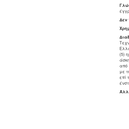
Γλώ
έγγρ
Δεν
Χρη
Δια
Τεχν
Ελλά
(5) 
άσκη
από 
με τ
επί 
ένστ
Άλλ