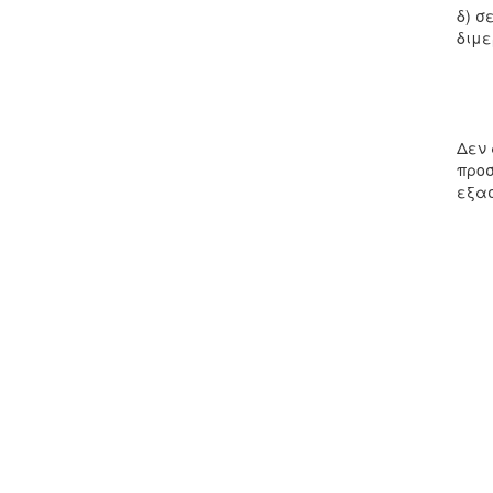
δ) σ
διμε
Δεν 
προσ
εξασ