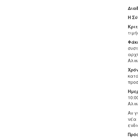
Δια
Η Σύ
Κρι
τιμή
Φάκ
συστ
αρχ
Αλικ
Χρό
κατά
προ
Ημε
10:0
Αλικ
Αν γ
νέα 
ενδι
Π
ρό