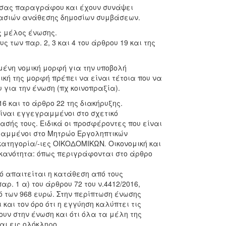
ούσας παραγράφου και έχουν συνάψει
ικασιών ανάθεσης δημοσίων συμβάσεων.
ς μέλος ένωσης.
 των παρ. 2, 3 και 4 του άρθρου 19 και της
μένη νομική μορφή για την υποβολή
κή της μορφή πρέπει να είναι τέτοια που να
για την ένωση (πχ κοινοπραξία).
6 και το άρθρο 22 της διακήρυξης.
 είναι εγγεγραμμένοι στο σχετικό
σής τους. Ειδικά οι προσφέροντες που είναι
ραμμένοι στο Μητρώο Εργοληπτικών
 κατηγορία/-ιες ΟΙΚΟΔΟΜΙΚΩΝ
.
Οικονομική και
ικανότητα: όπως περιγράφονται στο άρθρο
ό απαιτείται η κατάθεση από τους
ρ. 1 α) του άρθρου 72 του ν.4412/2016,
ό των 968 ευρώ. Στην περίπτωση ένωσης
αι τον όρο ότι η εγγύηση καλύπτει τις
ν στην ένωση και ότι όλα τα μέλη της
ι εις ολόκληρο.