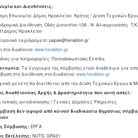
υμία και Διευθύνσεις:
ημη Επωνυμία: Δήμος Ηρακλείου Κρήτης / Δ/νση Τεχνικών Έρ
δρομική Διεύθυνση: Οδός Διονυσίου 13Α - Ν. Αλικαρνασσός T
31Δήμος Ηρακλείου
τρονικό ταχυδρομείο: papae@heraklion.gr
η στο διαδίκτυο:
www.heraklion.gr
διος για πληροφορίες: Παπαδοκωστάκη Ελπίδα
κοινωνία:
Τα έγγραφα της σύμβασης είναι διαθέσιμα για απε
βαση στη διεύθυνση στο διαδίκτυο:
www.heraklion.gr
χνική μελέτη θα διατίθεται από την Δ/νση Τεχνικών Έργων & 
ς Αναθέτουσας Αρχής & Δραστηριότητα που αυτή ασκεί:
 τοπικής αυτοδιοίκησης / Γενικές Δημόσιες Υπηρεσίες
μβαση δεν αφορά από κοινού διαδικασία δημόσιας σύμβασ
ρών
ος Σύμβασης:
ΕΡΓΑ
ος Εκτέλεσης:
NUTS: GR431