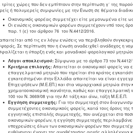
ε τρίτες χώρες που δεν εμπίπτουν στην περίπτωση γ΄ της παρ
ρείς ή πολυμερείς συμφωνίες με την Ένωση σε θέματα διαδ
Οικονομικός φορέας συμμετέχει είτε μεμονωμένα είτε ω
Οι ενώσεις
οικονομικών φορέων συμμετέχουν υπό τους όρους
παρ. 1 (ε) του άρθρου 76 του Ν.4412/2016.
απαιτείται από τις εν λόγω ενώσεις να περιβληθούν συγκεκρι
φοράς. Σε περίπτωση που η ένωση αναδειχθεί ανάδοχος η νομι
φαλίζεται η ύπαρξη ενός και μοναδικού φορολογικού μητρώου 
Λόγοι αποκλεισμού:
Σύμφωνα με το άρθρο 73 του Ν.4412/1
Κριτήρια επιλογής:
Απαιτείται οι οικονομικοί φορείς να
επαγγελματικό μητρώο που τηρείται στο κράτος εγκατάστα
εγκατεστημένοι στην Ελλάδα απαιτείται να είναι εγγεγ
Επιχειρήσεων (Μ.Ε.ΕΠ.) και στα νομαρχιακά μητρώα στην
χρηματοοικονομική ικανότητα, καθώς και επαγγελματική 
100 του Ν. 3669/08 για την Α1 τάξη και άνω, τάξη Μ.Ε.Ε.Π.
Εγγύηση συμμετοχής:
Για την συμμετοχή στον διαγωνισμ
συμμετέχοντες οικονομικούς φορείς, κατά τους όρους της πα
εγγυητικής επιστολής συμμετοχής, που ανέρχεται στο ποσ
οικονομικών φορέων, η εγγύηση συμμετοχής περιλαμβάνει κ
υποχρεώσεις όλων των οικονομικών φορέων που συμμετέχου
ευθύνονται έναντι της αναθέτουσας αρχής αλληλέγγυα κα