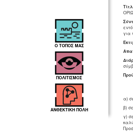
Τίτ
ΟΡΙ
Σύν
εντό
για 
Εκτ
Ο ΤΟΠΟΣ ΜΑΣ
Απα
Διά
σύμβ
Προ
ΠΟΛΙΤΙΣΜΟΣ
α) σ
β) σ
ΑΝΘΕΚΤΙΚΗ ΠΟΛΗ
γ) σ
καλύ
Προσ