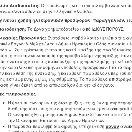
σσα Διαδικασίας:
Οι προσφορές και τα περιλαμβανόμενα σε 
αφα συντάσσονται στην ελληνική γλώσσα.
 γίνεται χρήση ηλεκτρονικών προσφορών, παραγγελιών, τ
ματοδότηση:
Το έργο χρηματοδοτείται από ΙΔΙΟΥΣ ΠΟΡΟΥΣ.
δικασίες Προσφυγής:
Ενστάσεις υποβάλλονται ενώπιο της αν
ικών Έργων & Μελετών του Δήμου Ηρακλείου Οδός Διονυσίου 13
δα » . Σε περίπτωση ένστασης κατά πράξης της αναθέτουσας 
ημέρες από την κοινοποίηση της προσβαλλόμενης πράξης στον 
ση ένστασης κατά της διακήρυξης ή της πρόσκλησης, η ένστασ
την καταληκτική ημερομηνία υποβολής προσφορών. Για το παρ
ην κατάθεση της ένστασης, η καταβολή παραβόλου υπέρ του Δημ
της εκτιμώμενης αξίας της σύμβασης. Το παράβολο επιστρέφε
αση γίνει δεκτή από το αποφασίζον διοικητικό όργανο.
ες πληροφορίες
Η έγκριση των όρων της διακήρυξης - τευχών δημοπράτηση
διάθεσης πίστωσης του δημοπρατούμενου έργου αποφασίστ
Οικονομικής Επιτροπής του Δήμου Ηρακλείου και αποτέλεσ
την Οικονομική Επιτροπή
του Δήμου Ηρακλείου.
Η παρούσα περίληψη διακήρυξης επέχει θέση
μόνον
ανακο