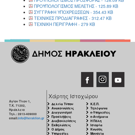
ΠΡΟΫΠΟΛΟΓΙΣΜΟΣ ΜΕΛΕΤΗΣ - 125.89 KB
ΣΥΓΓΡΑΦΗ ΥΠΟΧΡΕΩΣΕΩΝ - 354.43 KB
ΤΕΧΝΙΚΕΣ ΠΡΟΔΙΑΓΡΑΦΕΣ - 312.47 KB
ΤΕΧΝΙΚΗ ΠΕΡΙΓΡΑΦΗ - 279 KB
Χάρτης Ιστοχώρου
Αγίου Τίτου 1,
Δελτία Τύπου
Κ.Ε.Π.
Τ.Κ. 71202,
Ανακοινώσεις
Τηλέφωνα
Ηράκλειο
Διαγωνισμοί
e-Υπηρεσίες
Τηλ.: 2813-409000
Προσλήψεις
e-Αιτήματα
email:
info@heraklion.gr
Διαβουλεύσεις
Η Πόλη
Εκδηλώσεις
Ιστορία
Ο Δήμος
Κνωσός
Υπηρεσίες
Μουσεία