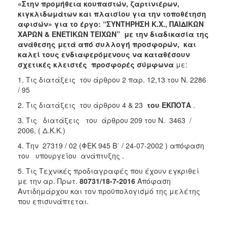
«Στην προμήθεια κουπαστών, ζαρτινιέρων,
2018
κιγκλιδωμάτων και πλαισίου για την τοποθέτηση
αφισών» για το έργο: “ΣΥΝΤΗΡΗΣΗ Κ.Χ., ΠΑΙΔΙΚΩΝ
2017
ΧΑΡΩΝ & ΕΝΕΤΙΚΩΝ ΤΕΙΧΩΝ” με την διαδικασία της
2016
ανάθεσης μετά από συλλογή προσφορών,
και
καλεί τους ενδιαφερόμενους να καταθέσουν
2015
σχετικές κλειστές προσφορές σύμφωνα
με:
2013
1. Τις διατάξεις του άρθρου 2 παρ. 12,13 του Ν. 2286
/ 95
2. Τις διατάξεις του άρθρου 4 & 23
του ΕΚΠΟΤΑ
.
3. Τις διατάξεις του άρθρου 209 του Ν. 3463 /
Ο
ΤΟΠΟΣ
2006, ( Δ.Κ.Κ.)
ΜΑΣ
4. Την 27319 / 02 (ΦΕΚ 945 Β΄ / 24-07-2002 ) απόφαση
του υπουργείου ανάπτυξης .
ΠΟΛΙΤΙΣΜΟΣ
5. Τις Τεχνικές προδιαγραφές που έχουν εγκριθεί
με την αρ. Πρωτ.
80731/18-7-2016
Απόφαση
ΑΝΘΕΚΤΙΚΗ
ΠΟΛΗ
Αντιδημάρχου και τον προϋπολογισμό της μελέτης
που επισυνάπτεται.