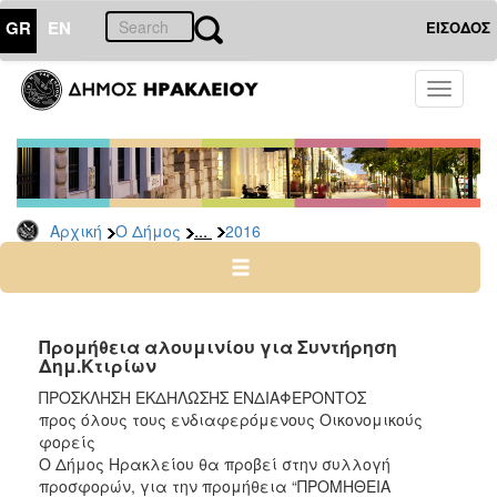
GR
EN
ΕΙΣΟΔΟΣ
Ο
Toggle
ΔΗΜΟΣ
navigati
Διακηρύξεις
-
Δημοπρασίες
Αρχείο
...
Αρχική
Ο Δήμος
2016
2026
2025
2024
Προμήθεια αλουμινίου για Συντήρηση
2023
Δημ.Κτιρίων
2022
ΠΡΟΣΚΛΗΣΗ ΕΚΔΗΛΩΣΗΣ ΕΝΔΙΑΦΕΡΟΝΤΟΣ
προς όλους τους ενδιαφερόμενους Οικονομικούς
2021
φορείς
2020
Ο Δήμος Ηρακλείου θα προβεί στην συλλογή
προσφορών, για την προμήθεια “ΠΡΟΜΗΘΕΙΑ
2019