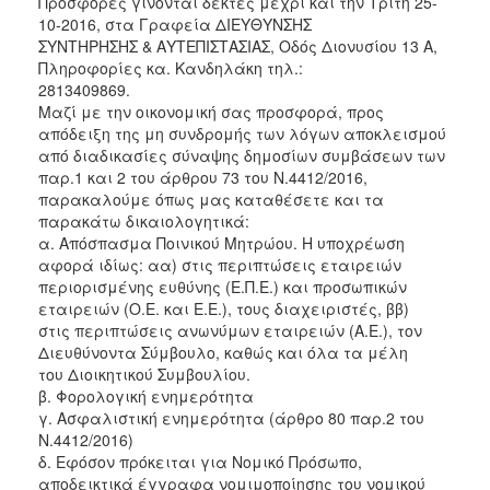
Προσφορές γίνονται δεκτές μέχρι και την Τρίτη 25-
10-2016, στα Γραφεία ΔΙΕΥΘΥΝΣΗΣ
ΣΥΝΤΗΡΗΣΗΣ & ΑΥΤΕΠΙΣΤΑΣΙΑΣ, Οδός Διονυσίου 13 Α,
Πληροφορίες κα. Κανδηλάκη τηλ.:
2813409869.
Μαζί με την οικονομική σας προσφορά, προς
απόδειξη της μη συνδρομής των λόγων αποκλεισμού
από διαδικασίες σύναψης δημοσίων συμβάσεων των
παρ.1 και 2 του άρθρου 73 του Ν.4412/2016,
παρακαλούμε όπως μας καταθέσετε και τα
παρακάτω δικαιολογητικά:
α. Απόσπασμα Ποινικού Μητρώου. Η υποχρέωση
αφορά ιδίως: αα) στις περιπτώσεις εταιρειών
περιορισμένης ευθύνης (Ε.Π.Ε.) και προσωπικών
εταιρειών (Ο.Ε. και Ε.Ε.), τους διαχειριστές, ββ)
στις περιπτώσεις ανωνύμων εταιρειών (Α.Ε.), τον
Διευθύνοντα Σύμβουλο, καθώς και όλα τα μέλη
του Διοικητικού Συμβουλίου.
β. Φορολογική ενημερότητα
γ. Ασφαλιστική ενημερότητα (άρθρο 80 παρ.2 του
Ν.4412/2016)
δ. Εφόσον πρόκειται για Νομικό Πρόσωπο,
αποδεικτικά έγγραφα νομιμοποίησης του νομικού