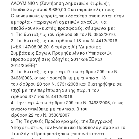
ΑΛΟΥΜΙΝΙΩΝ (Συντήρηση Δημοτικών Κτιρίων)“,
2018
Προϋπολογισμού 8.680,00 € και προσκαλεί τους
Οικονομικούς φορείς, που δραστηριοποιούνται στην
2017
εμπορία - παραγωγή σχετικών αγαθών, να
2016
υποβάλουν κλειστές προσφορές, σύμφωνα με:
1. Τις διατάξεις του άρθρου 58 του Ν. 3852/2010.
2015
2. Τις διατάξεις του άρθρου 118 του Ν. 4412/2016.
2013
(ΦΕΚ 147/08.08.2016 τεύχος Α΄) "Δημόσιες
Συμβάσεις Έργων, Προμηθειών και Υπηρεσιών
(προσαρμογή στις Οδηγίες 2014/24/ΕΕ και
2014/25/ΕΕ)”
3. Τις διατάξεις της παρ. 9 του άρθρου 209 του Ν.
Ο
3463/2006, όπως προστέθηκε με την παρ. 13
ΤΟΠΟΣ
του άρθρου 20 του Ν. 3731/2008 και διατηρήθηκε σε
ΜΑΣ
ισχύ με την περίπτωση 38 της παρ. 1 του
άρθρου 377 του Ν. 4412/2016.
ΠΟΛΙΤΙΣΜΟΣ
4. Την παρ. 4 του άρθρου 209 του Ν. 3463/2006, όπως
αναδιατυπώθηκε με την παρ. 3 του
ΑΝΘΕΚΤΙΚΗ
άρθρου 22 του Ν. 3536/2007
ΠΟΛΗ
5. Τις Τεχνικές Προδιαγραφές, την Συγγραφή
Υποχρεώσεων, τον Ενδεικτικό Προϋπολογισμό και το
Τιμολόγιο Προσφοράς που επισυνάπτονται.