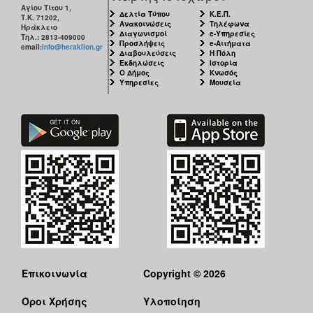
Αγίου Τίτου 1,
Δελτία Τύπου
Κ.Ε.Π.
Τ.Κ. 71202,
Ανακοινώσεις
Τηλέφωνα
Ηράκλειο
Διαγωνισμοί
e-Υπηρεσίες
Τηλ.: 2813-409000
Προσλήψεις
e-Αιτήματα
email:
info@heraklion.gr
Διαβουλεύσεις
Η Πόλη
Εκδηλώσεις
Ιστορία
Ο Δήμος
Κνωσός
Υπηρεσίες
Μουσεία
Επικοινωνία
Copyright © 2026
Όροι Χρήσης
Υλοποίηση