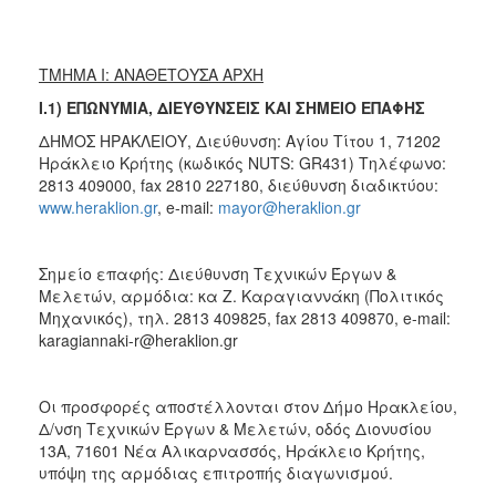
2018
2017
ΤΜΗΜΑ I:
ΑΝΑΘΕΤΟΥΣΑ ΑΡΧΗ
2016
I.1)
ΕΠΩΝΥΜΙΑ, ΔΙΕΥΘΥΝΣΕΙΣ ΚΑΙ ΣΗΜΕΙΟ ΕΠΑΦΗΣ
2015
ΔΗΜΟΣ ΗΡΑΚΛΕΙΟΥ, Διεύθυνση: Αγίου Τίτου 1, 71202
2013
Ηράκλειο Κρήτης (κωδικός NUTS: GR431) Τηλέφωνο:
2813 409000, fax 2810 227180, διεύθυνση διαδικτύου:
www.heraklion.gr
, e-mail:
mayor@heraklion.gr
Ο
Σημείo επαφής: Διεύθυνση Τεχνικών Έργων &
ΤΟΠΟΣ
Μελετών, αρμόδια: κα Ζ. Καραγιαννάκη (Πολιτικός
ΜΑΣ
Μηχανικός), τηλ. 2813 409825, fax 2813 409870, e-mail:
karagiannaki-r@heraklion.gr
ΠΟΛΙΤΙΣΜΟΣ
ΑΝΘΕΚΤΙΚΗ
Οι προσφορές αποστέλλονται στον Δήμο Ηρακλείου,
ΠΟΛΗ
Δ/νση Τεχνικών Έργων & Μελετών, οδός Διονυσίου
13Α, 71601 Νέα Αλικαρνασσός, Ηράκλειο Κρήτης,
υπόψη της αρμόδιας επιτροπής διαγωνισμού.