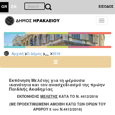
GR
EN
ΕΙΣΟΔΟΣ
Ο
Toggle
ΔΗΜΟΣ
navigati
Διακηρύξεις
-
Δημοπρασίες
Αρχείο
...
Αρχική
Ο Δήμος
2016
2026
2025
2024
Εκπόνηση Μελέτης για τη φέρουσα
2023
ικανότητα και τον ανασχεδιασμό της πρώην
Παιδ/κής Ακαδημίας
2022
ΕΚΠΟΝΗΣΗΣ
ΜΕΛΕΤΗΣ
ΚΑΤΑ ΤΟ Ν. 4412/2016
2021
(ΜΕ ΠΡΟΕΚΤΙΜΩΜΕΝΗ ΑΜΟΙΒΗ ΚΑΤΩ ΤΩΝ ΟΡΙΩΝ ΤΟΥ
2020
ΑΡΘΡΟΥ 5 του Ν.4412/2016)
2019