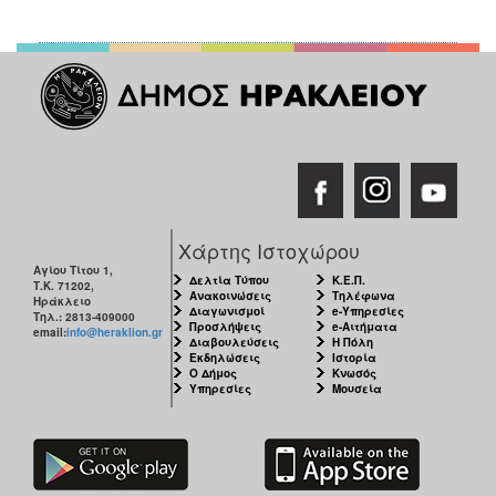
Χάρτης Ιστοχώρου
Αγίου Τίτου 1,
Δελτία Τύπου
Κ.Ε.Π.
Τ.Κ. 71202,
Ανακοινώσεις
Τηλέφωνα
Ηράκλειο
Διαγωνισμοί
e-Υπηρεσίες
Τηλ.: 2813-409000
Προσλήψεις
e-Αιτήματα
email:
info@heraklion.gr
Διαβουλεύσεις
Η Πόλη
Εκδηλώσεις
Ιστορία
Ο Δήμος
Κνωσός
Υπηρεσίες
Μουσεία