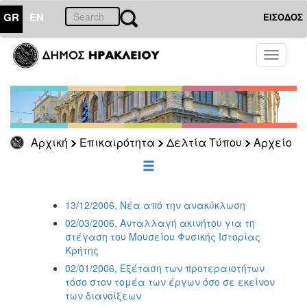
GR
EN
ΕΙΣΟΔΟΣ
ΕΠΙΚΑΙΡΟΤΗΤΑ
Toggle
navigati
Δελτία
Τύπου
Αρχείο
2026
Αρχική
Επικαιρότητα
Δελτία Τύπου
Αρχείο
2025
2024
2023
13/12/2006, Νέα από την ανακύκλωση
2022
02/03/2006, Ανταλλαγή ακινήτου για τη
2021
στέγαση του Μουσείου Φυσικής Ιστορίας
Κρήτης
2020
02/01/2006, Εξέταση των προτεραιοτήτων
2019
τόσο στον τομέα των έργων όσο σε εκείνον
2018
των διανοίξεων