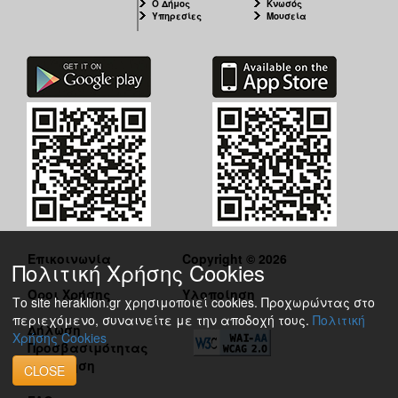
Ο Δήμος
Κνωσός
Υπηρεσίες
Μουσεία
Επικοινωνία
Copyright © 2026
Πολιτική Χρήσης Cookies
Όροι Χρήσης
Υλοποίηση
Το site heraklion.gr χρησιμοποιεί cookies. Προχωρώντας στο
περιεχόμενο, συναινείτε με την αποδοχή τους.
Πολιτική
Δήλωση
Χρήσης Cookies
Προσβασιμότητας
Πλοήγηση
CLOSE