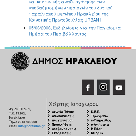
και κοινωνικής αναζωογόνησης των
υποβαθμισμένων περιοχών του δυτικού
παραλιακού μετώπου Ηρακλείου της
Κοινοτικής Πρωτοβουλίας URBAN II
05/06/2006, Εκδηλώσεις για την Παγκόσμια
Ημέρα του Περιβάλλοντος
Χάρτης Ιστοχώρου
Αγίου Τίτου 1,
Δελτία Τύπου
Κ.Ε.Π.
Τ.Κ. 71202,
Ανακοινώσεις
Τηλέφωνα
Ηράκλειο
Διαγωνισμοί
e-Υπηρεσίες
Τηλ.: 2813-409000
Προσλήψεις
e-Αιτήματα
email:
info@heraklion.gr
Διαβουλεύσεις
Η Πόλη
Εκδηλώσεις
Ιστορία