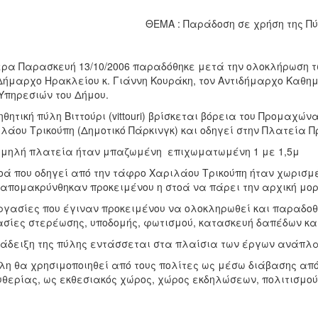
ΘΕΜΑ : Παράδοση σε χρήση της Πύ
ρα Παρασκευή 13/10/2006 παραδόθηκε μετά την ολοκλήρωση τω
Δήμαρχο Ηρακλείου κ. Γιάννη Κουράκη, τον Αντιδήμαρχο Καθημ
Υπηρεσιών του Δήμου.
ηθητική πύλη Βιττούρι (vittouri) βρίσκεται βόρεια του Προμαχών
λάου Τρικούπη (Δημοτικό Πάρκινγκ) και οδηγεί στην Πλατεία Π
μηλή πλατεία ήταν μπαζωμένη  επιχωματωμένη 1 με 1,5μ
οά που οδηγεί από την τάφρο Χαριλάου Τρικούπη ήταν χωρισμ
απομακρύνθηκαν προκειμένου η στοά να πάρει την αρχική μορ
ργασίες που έγιναν προκειμένου να ολοκληρωθεί και παραδοθεί
σίες στερέωσης, υποδομής, φωτισμού, κατασκευή δαπέδων κα
άδειξη της πύλης εντάσσεται στα πλαίσια των έργων ανάπλα
λη θα χρησιμοποιηθεί από τους πολίτες ως μέσω διάβασης από
θερίας, ως εκθεσιακός χώρος, χώρος εκδηλώσεων, πολιτισμού 