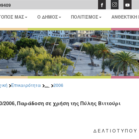
09409
ΤΟΠΟΣ ΜΑΣ
Ο ΔΗΜΟΣ
ΠΟΛΙΤΙΣΜΟΣ
ΑΝΘΕΚΤΙΚΗ
...
ική
Επικαιρότητα
2006
10/2006, Παράδοση σε χρήση της Πύλης Βιττούρι
Δ Ε Λ Τ Ι Ο Τ Υ Π Ο Υ