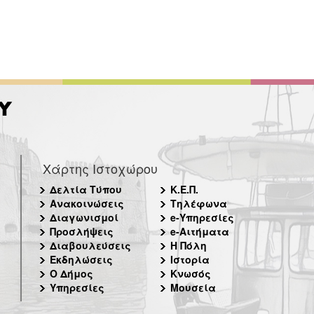
Χάρτης Ιστοχώρου
Δελτία Τύπου
Κ.Ε.Π.
Ανακοινώσεις
Τηλέφωνα
Διαγωνισμοί
e-Υπηρεσίες
Προσλήψεις
e-Αιτήματα
Διαβουλεύσεις
Η Πόλη
Εκδηλώσεις
Ιστορία
Ο Δήμος
Κνωσός
Υπηρεσίες
Μουσεία