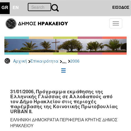
GR
EN
ΕΙΣΟΔΟΣ
ΕΠΙΚΑΙΡΟΤΗΤΑ
Toggle
navigati
Δελτία
Τύπου
Αρχείο
2026
...
Αρχική
Επικαιρότητα
2006
2025
2024
2023
2022
31/01/2006, Πρόγραμμα εκμάθησης της
Ελληνικής Γλώσσας σε Αλλοδαπούς από
2021
τον Δήμο Ηρακλείου στις περιοχές
παρέμβασης της Κοινοτικής Πρωτοβουλίας
2020
URBAN II.
2019
ΕΛΛΗΝΙΚΗ ΔΗΜΟΚΡΑΤΙΑ ΠΕΡΙΦΕΡΕΙΑ ΚΡΗΤΗΣ ΔΗΜΟΣ
ΗΡΑΚΛΕΙΟΥ
2018