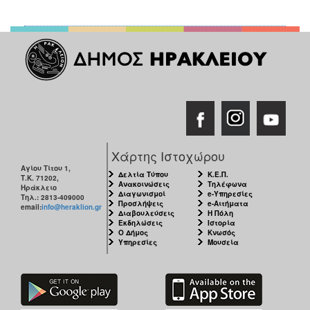
Χάρτης Ιστοχώρου
Αγίου Τίτου 1,
Δελτία Τύπου
Κ.Ε.Π.
Τ.Κ. 71202,
Ανακοινώσεις
Τηλέφωνα
Ηράκλειο
Διαγωνισμοί
e-Υπηρεσίες
Τηλ.: 2813-409000
Προσλήψεις
e-Αιτήματα
email:
info@heraklion.gr
Διαβουλεύσεις
Η Πόλη
Εκδηλώσεις
Ιστορία
Ο Δήμος
Κνωσός
Υπηρεσίες
Μουσεία