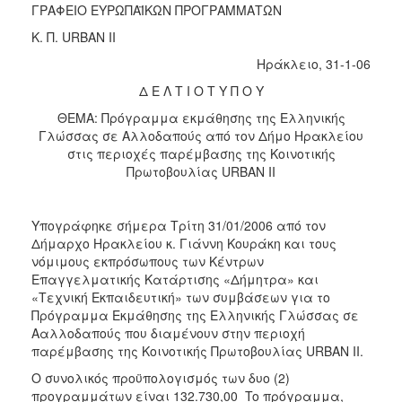
ΓΡΑΦΕΙΟ ΕΥΡΩΠΑΪΚΩΝ ΠΡΟΓΡΑΜΜΑΤΩΝ
2017
Κ. Π. URBAN II
2016
Ηράκλειο, 31-1-06
2015
Δ Ε Λ Τ Ι Ο Τ Υ Π Ο Υ
2013
ΘΕΜΑ: Πρόγραμμα εκμάθησης της Ελληνικής
2012
Γλώσσας σε Αλλοδαπούς από τον Δήμο Ηρακλείου
2011
στις περιοχές παρέμβασης της Κοινοτικής
Πρωτοβουλίας URBAN II
2010
2006
Υπογράφηκε σήμερα Τρίτη 31/01/2006 από τον
Δήμαρχο Ηρακλείου κ. Γιάννη Κουράκη και τους
νόμιμους εκπρόσωπους των Κέντρων
Επαγγελματικής Κατάρτισης «Δήμητρα» και
ΔΗΜΟΤΗΣ
«Τεχνική Εκπαιδευτική» των συμβάσεων για το
Πρόγραμμα Εκμάθησης της Ελληνικής Γλώσσας σε
ΕΠΙΣΚΕΠΤΗΣ
Aαλλοδαπούς που διαμένουν στην περιοχή
παρέμβασης της Κοινοτικής Πρωτοβουλίας URBAN II.
ΗΡΑΚΛΕΙΟ
Ο συνολικός προϋπολογισμός των δυο (2)
ΓΙΑ...
προγραμμάτων είναι 132.730,00  To πρόγραμμα,