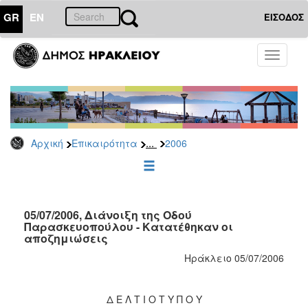
GR
EN
ΕΙΣΟΔΟΣ
ΕΠΙΚΑΙΡΟΤΗΤΑ
Toggle
navigati
Δελτία
Τύπου
Αρχείο
2026
...
Αρχική
Επικαιρότητα
2006
2025
2024
2023
2022
05/07/2006, Διάνοιξη της Οδού
Παρασκευοπούλου - Κατατέθηκαν οι
2021
αποζημιώσεις
2020
Ηράκλειο 05/07/2006
2019
2018
Δ Ε Λ Τ Ι Ο Τ Υ Π Ο Υ