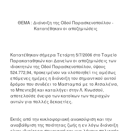
2017
2016
2015
ΘΕΜΑ : Διάνοιξη της Οδού Παρασκευοπούλου -
Κατατέθηκαν οι αποζημιώσεις
2013
2012
2011
Κατατέθηκαν σήμερα Τετάρτη 5/7/2006 στο Ταμείο
2010
Παρακαταθηκών και Δανείων οι αποζημιώσεις των
2006
ιδιοκτητών της Οδού Παρασκευοπούλου, ύψους
524.772,94, προκειμένου να υλοποιηθεί τις αμέσως
επόμενες ημέρες η διάνοιξη του σημαντικού αυτού
δρόμου που συνδέει το Μασταμπά με το Ατσαλένιο,
το Μπεντεβή και καταλήγει στην Λ. Κνωσσού,
ΔΗΜΟΤΗΣ
αποτελούσε όνειρο των κατοίκων των περιοχών
αυτών για πολλές δεκαετίες.
ΕΠΙΣΚΕΠΤΗΣ
Εκτός από την κυκλοφοριακή ανακούφιση και την
ΗΡΑΚΛΕΙΟ
ΓΙΑ...
αναβάθμιση της ποιότητας ζωής η εν λόγω διάνοιξη
είναι ιδιαίτερα σημαντική και για λόγους πολιτικής