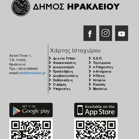
Χάρτης Ιστοχώρου
Αγίου Τίτου 1,
Δελτία Τύπου
Κ.Ε.Π.
Τ.Κ. 71202,
Ανακοινώσεις
Τηλέφωνα
Ηράκλειο
Διαγωνισμοί
e-Υπηρεσίες
Τηλ.: 2813-409000
Προσλήψεις
e-Αιτήματα
email:
info@heraklion.gr
Διαβουλεύσεις
Η Πόλη
Εκδηλώσεις
Ιστορία
Ο Δήμος
Κνωσός
Υπηρεσίες
Μουσεία