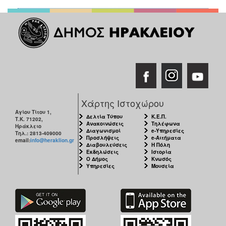
Χάρτης Ιστοχώρου
Αγίου Τίτου 1,
Δελτία Τύπου
Κ.Ε.Π.
Τ.Κ. 71202,
Ανακοινώσεις
Τηλέφωνα
Ηράκλειο
Διαγωνισμοί
e-Υπηρεσίες
Τηλ.: 2813-409000
Προσλήψεις
e-Αιτήματα
email:
info@heraklion.gr
Διαβουλεύσεις
Η Πόλη
Εκδηλώσεις
Ιστορία
Ο Δήμος
Κνωσός
Υπηρεσίες
Μουσεία