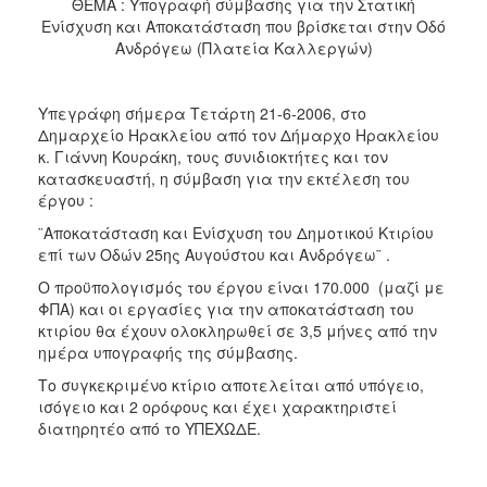
ΘΕΜΑ : Υπογραφή σύμβασης για την Στατική
2017
Ενίσχυση και Αποκατάσταση που βρίσκεται στην Οδό
2016
Ανδρόγεω (Πλατεία Καλλεργών)
2015
2013
Υπεγράφη σήμερα Τετάρτη 21-6-2006, στο
Δημαρχείο Ηρακλείου από τον Δήμαρχο Ηρακλείου
2012
κ. Γιάννη Κουράκη, τους συνιδιοκτήτες και τον
2011
κατασκευαστή, η σύμβαση για την εκτέλεση του
έργου :
2010
¨Αποκατάσταση και Ενίσχυση του Δημοτικού Κτιρίου
2006
επί των Οδών 25ης Αυγούστου και Ανδρόγεω¨ .
Ο προϋπολογισμός του έργου είναι 170.000  (μαζί με
ΦΠΑ) και οι εργασίες για την αποκατάσταση του
κτιρίου θα έχουν ολοκληρωθεί σε 3,5 μήνες από την
ΔΗΜΟΤΗΣ
ημέρα υπογραφής της σύμβασης.
Το συγκεκριμένο κτίριο αποτελείται από υπόγειο,
ΕΠΙΣΚΕΠΤΗΣ
ισόγειο και 2 ορόφους και έχει χαρακτηριστεί
διατηρητέο από το ΥΠΕΧΩΔΕ.
ΗΡΑΚΛΕΙΟ
ΓΙΑ...