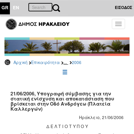
GR
EN
ΕΙΣΟΔΟΣ
ΕΠΙΚΑΙΡΟΤΗΤΑ
Toggle
navigati
Δελτία
Τύπου
Αρχείο
2026
...
Αρχική
Επικαιρότητα
2006
2025
2024
2023
2022
21/06/2006, Υπογραφή σύμβασης για την
στατική ενίσχυση και αποκατάσταση που
2021
βρίσκεται στην Οδό Ανδρόγεω (Πλατεία
Καλλεργών)
2020
Ηράκλειο, 21/06/2006
2019
Δ Ε Λ Τ Ι Ο Τ Υ Π Ο Υ
2018