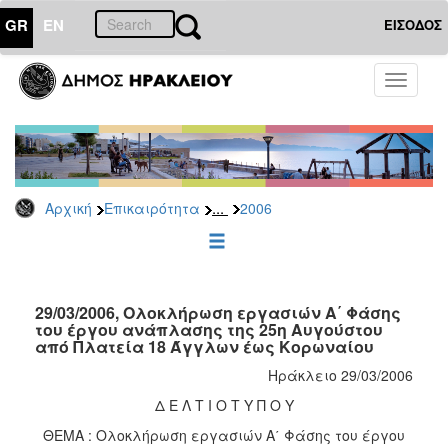
GR
EN
ΕΙΣΟΔΟΣ
ΕΠΙΚΑΙΡΟΤΗΤΑ
Toggle
navigati
Δελτία
Τύπου
Αρχείο
2026
...
Αρχική
Επικαιρότητα
2006
2025
2024
2023
2022
29/03/2006, Ολοκλήρωση εργασιών Α΄ Φάσης
του έργου ανάπλασης της 25η Αυγούστου
2021
από Πλατεία 18 Άγγλων έως Κορωναίου
2020
Ηράκλειο 29/03/2006
2019
Δ Ε Λ Τ Ι Ο Τ Υ Π Ο Υ
2018
ΘΕΜΑ : Ολοκλήρωση εργασιών Α΄ Φάσης του έργου