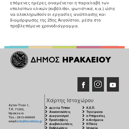
επόμενες ημέρες αναμένεται η παραλαβή των
υπολοίπων υλικών (κυβόλιθοι, φωτιστικά, κ.α.) ώστε
να ολοκληρωθούν οι εργασίες ανάπλασης και
διαμόρφωσης της 25ης Αυγούστου, μέσα στο
προβλεπόμενο χρονοδιάγραμμα.
Χάρτης Ιστοχώρου
Αγίου Τίτου 1,
Δελτία Τύπου
Κ.Ε.Π.
Τ.Κ. 71202,
Ανακοινώσεις
Τηλέφωνα
Ηράκλειο
Διαγωνισμοί
e-Υπηρεσίες
Τηλ.: 2813-409000
Προσλήψεις
e-Αιτήματα
email:
info@heraklion.gr
Διαβουλεύσεις
Η Πόλη
Εκδηλώσεις
Ιστορία