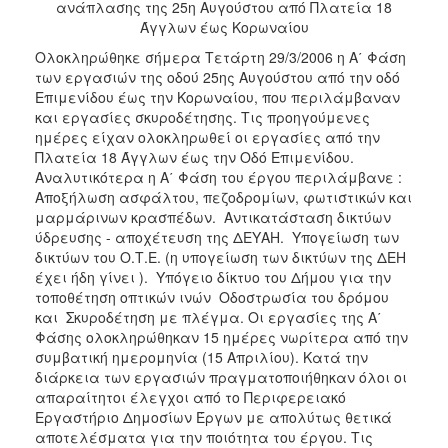
ανάπλασης της 25η Αυγούστου από Πλατεία 18
2017
Άγγλων έως Κορωναίου
2016
Ολοκληρώθηκε σήμερα Τετάρτη 29/3/2006 η Α΄ Φάση
2015
των εργασιών της οδού 25ης Αυγούστου από την οδό
Επιμενίδου έως την Κορωναίου, που περιλάμβαναν
2013
και εργασίες σκυροδέτησης. Τις προηγούμενες
2012
ημέρες είχαν ολοκληρωθεί οι εργασίες από την
Πλατεία 18 Άγγλων έως την Οδό Επιμενίδου.
2011
Αναλυτικότερα η Α΄ Φάση του έργου περιλάμβανε : 
2010
Αποξήλωση ασφάλτου, πεζοδρομίων, φωτιστικών και
μαρμάρινων κρασπέδων.  Αντικατάσταση δικτύων
2006
ύδρευσης - αποχέτευση της ΔΕΥΑΗ.  Υπογείωση των
δικτύων του Ο.Τ.Ε. (η υπογείωση των δικτύων της ΔΕΗ
έχει ήδη γίνει ).  Υπόγειο δίκτυο του Δήμου για την
τοποθέτηση οπτικών ινών  Οδοστρωσία του δρόμου
και  Σκυροδέτηση με πλέγμα. Οι εργασίες της Α΄
ΔΗΜΟΤΗΣ
Φάσης ολοκληρώθηκαν 15 ημέρες νωρίτερα από την
συμβατική ημερομηνία (15 Απριλίου). Κατά την
ΕΠΙΣΚΕΠΤΗΣ
διάρκεια των εργασιών πραγματοποιήθηκαν όλοι οι
απαραίτητοι έλεγχοι από το Περιφερειακό
ΗΡΑΚΛΕΙΟ
Εργαστήριο Δημοσίων Έργων με απολύτως θετικά
ΓΙΑ...
αποτελέσματα για την ποιότητα του έργου. Τις