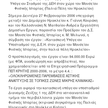
2017
Υπόγειου Σταθμού της ΔΕΗ στον χώρο του Μουσείου
Φυσικής Ιστορίας (Παλιά Πόλη του Ηρακλείου)
2016
Σήμερα Δευτέρα 27 Φεβρουαρίου 2006 υπεγράφη
2015
μεταξύ του Δημάρχου Ηρακλείου κ. Γιάννη Κουράκη
2013
και του Καλοσυνάκη Ν. Ματθαίου-Ανδρέα Εργολήπτη
Δημοσίων Έργων, παρουσία του Προέδρου του Δ.Σ.
2012
του Μουσείου Φυσικής Ιστορίας κ. Μ. Μυλωνά, η
2011
σύμβαση του έργου : «Κατασκευή Υπόγειου
Υποσταθμού της Δ.Ε.Η. στον χώρο του Μουσείου
2010
Φυσικής Ιστορίας, στην παλιά πόλη Ηρακλείου»
2006
Ο προϋπολογισμός του έργου είναι 94.000.00 Ευρώ
(με ΦΠΑ, αναθεώρηση και απρόβλεπτα), που
χρηματοδοτείται από το Επιχειρησιακό Πρόγραμμα
ΠΕΠ ΚΡΗΤΗΣ 2000-2006, το μέτρο 4.4. :
«ΟΛΟΚΛΗΡΩΜΕΝΕΣ ΠΑΡΕΜΒΑΣΕΙΣ ΑΣΤΙΚΗΣ
ΔΗΜΟΤΗΣ
ΑΝΑΠΤΥΞΗΣ ΣΕ ΤΟΠΙΚΕΣ ΖΩΝΕΣ ΜΙΚΡΗΣ ΚΛΙΜΑΚΑΣ»
Το έργο αφορά την κατασκευή υπόγειου υποσταθμού
ΕΠΙΣΚΕΠΤΗΣ
Διανομής Ζεύξης 1 της ΔΕΗ στο νοτιοανατολικό
τμήμα του περιβάλλοντα χώρου του Μουσείου
ΗΡΑΚΛΕΙΟ
Φυσικής Ιστορίας (κτιριακό συγκρότημα της Παλιάς
ΓΙΑ...
Ηλεκτρικής στο Ηράκλειο Κρήτης).