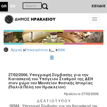
GR
EN
ΕΙΣΟΔΟΣ
ΕΠΙΚΑΙΡΟΤΗΤΑ
Toggle
navigati
Δελτία
Τύπου
Αρχείο
2026
...
Αρχική
Επικαιρότητα
2006
2025
2024
2023
2022
27/02/2006, Υπογραφή Σύμβασης για την
Κατασκευή του Υπόγειου Σταθμού της ΔΕΗ
2021
στον χώρο του Μουσείου Φυσικής Ιστορίας
(Παλιά Πόλη του Ηρακλείου)
2020
Ηράκλειο 27/02/2006
2019
Δ Ε Λ Τ Ι Ο Τ Υ Π Ο Υ
2018
ΘΕΜΑ : Υπογραφή Σύμβασης για την Κατασκευή του