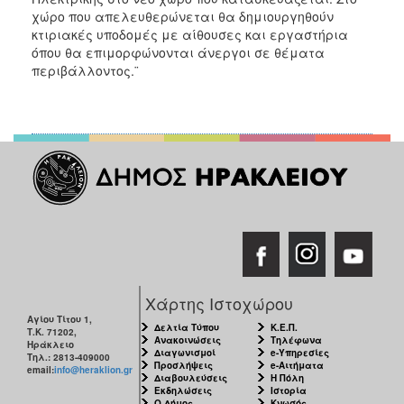
χώρο που απελευθερώνεται θα δημιουργηθούν
κτιριακές υποδομές με αίθουσες και εργαστήρια
όπου θα επιμορφώνονται άνεργοι σε θέματα
περιβάλλοντος.¨
Χάρτης Ιστοχώρου
Αγίου Τίτου 1,
Δελτία Τύπου
Κ.Ε.Π.
Τ.Κ. 71202,
Ανακοινώσεις
Τηλέφωνα
Ηράκλειο
Διαγωνισμοί
e-Υπηρεσίες
Τηλ.: 2813-409000
Προσλήψεις
e-Αιτήματα
email:
info@heraklion.gr
Διαβουλεύσεις
Η Πόλη
Εκδηλώσεις
Ιστορία
Ο Δήμος
Κνωσός