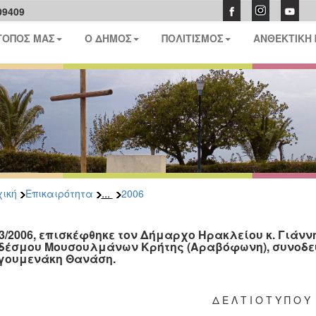
09409
ΤΟΠΟΣ ΜΑΣ
Ο ΔΗΜΟΣ
ΠΟΛΙΤΙΣΜΟΣ
ΑΝΘΕΚΤΙΚΗ
...
ική
Επικαιρότητα
2006
03/2006, επισκέφθηκε τον Δήμαρχο Ηρακλείου κ. Γιάν
δέσμου Μουσουλμάνων Κρήτης (Αραβόφωνη), συνοδευ
Ηγουμενάκη Θανάση.
Δ Ε Λ Τ Ι Ο Τ Υ Π Ο Υ