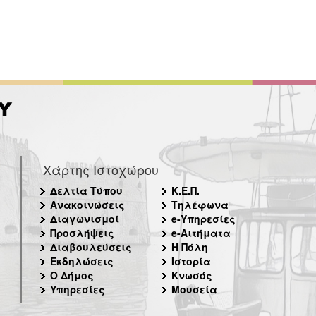
Χάρτης Ιστοχώρου
Δελτία Τύπου
Κ.Ε.Π.
Ανακοινώσεις
Τηλέφωνα
Διαγωνισμοί
e-Υπηρεσίες
Προσλήψεις
e-Αιτήματα
Διαβουλεύσεις
Η Πόλη
Εκδηλώσεις
Ιστορία
Ο Δήμος
Κνωσός
Υπηρεσίες
Μουσεία