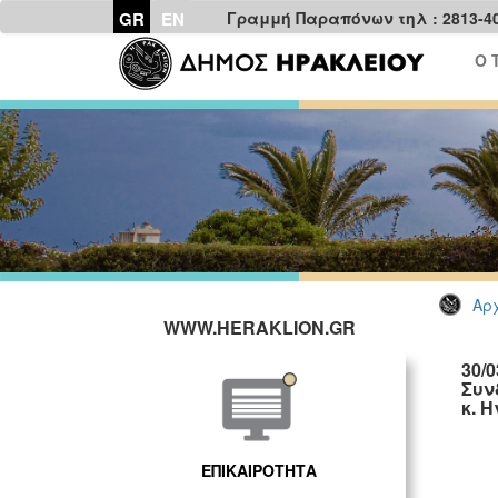
GR
EN
Γραμμή Παραπόνων τηλ : 2813-4
Ο 
Αρχ
WWW.HERAKLION.GR
30/
Συν
κ. 
ΕΠΙΚΑΙΡΟΤΗΤΑ