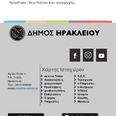
πρασίνου, περιπάτου και αναψυχής.
Χάρτης Ιστοχώρου
Αγίου Τίτου 1,
Δελτία Τύπου
Κ.Ε.Π.
Τ.Κ. 71202,
Ανακοινώσεις
Τηλέφωνα
Ηράκλειο
Διαγωνισμοί
e-Υπηρεσίες
Τηλ.: 2813-409000
Προσλήψεις
e-Αιτήματα
email:
info@heraklion.gr
Διαβουλεύσεις
Η Πόλη
Εκδηλώσεις
Ιστορία
Ο Δήμος
Κνωσός
Υπηρεσίες
Μουσεία