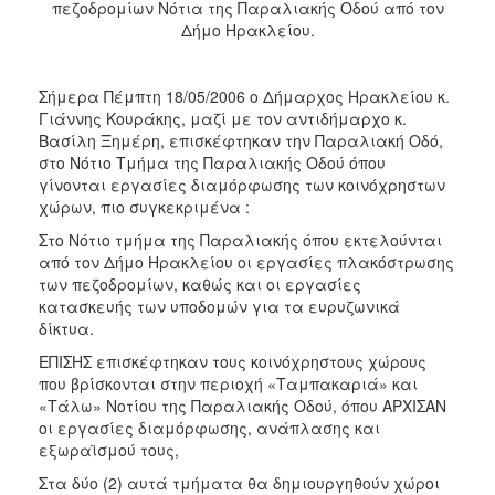
πεζοδρομίων Νότια της Παραλιακής Οδού από τον
2017
Δήμο Ηρακλείου.
2016
2015
Σήμερα Πέμπτη 18/05/2006 ο Δήμαρχος Ηρακλείου κ.
2013
Γιάννης Κουράκης, μαζί με τον αντιδήμαρχο κ.
Βασίλη Ξημέρη, επισκέφτηκαν την Παραλιακή Οδό,
2012
στο Νότιο Τμήμα της Παραλιακής Οδού όπου
2011
γίνονται εργασίες διαμόρφωσης των κοινόχρηστων
χώρων, πιο συγκεκριμένα :
2010
Στο Νότιο τμήμα της Παραλιακής όπου εκτελούνται
2006
από τον Δήμο Ηρακλείου οι εργασίες πλακόστρωσης
των πεζοδρομίων, καθώς και οι εργασίες
κατασκευής των υποδομών για τα ευρυζωνικά
δίκτυα.
ΔΗΜΟΤΗΣ
ΕΠΙΣΗΣ επισκέφτηκαν τους κοινόχρηστους χώρους
που βρίσκονται στην περιοχή «Ταμπακαριά» και
ΕΠΙΣΚΕΠΤΗΣ
«Τάλω» Νοτίου της Παραλιακής Οδού, όπου ΑΡΧΙΣΑΝ
οι εργασίες διαμόρφωσης, ανάπλασης και
εξωραϊσμού τους,
ΗΡΑΚΛΕΙΟ
ΓΙΑ...
Στα δύο (2) αυτά τμήματα θα δημιουργηθούν χώροι