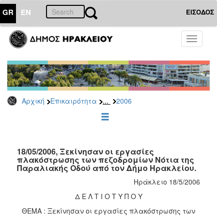
GR
EN
ΕΙΣΟΔΟΣ
ΕΠΙΚΑΙΡΟΤΗΤΑ
Toggle
navigati
Δελτία
Τύπου
Αρχείο
2026
...
Αρχική
Επικαιρότητα
2006
2025
2024
2023
2022
18/05/2006, Ξεκίνησαν οι εργασίες
πλακόστρωσης των πεζοδρομίων Νότια της
2021
Παραλιακής Οδού από τον Δήμο Ηρακλείου.
2020
Ηράκλειο 18/5/2006
2019
Δ Ε Λ Τ Ι Ο Τ Υ Π Ο Υ
2018
ΘΕΜΑ : Ξεκίνησαν οι εργασίες πλακόστρωσης των