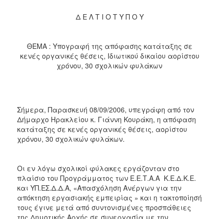
2017
Δ Ε Λ Τ Ι Ο Τ Υ Π Ο Υ
2016
2015
ΘΕΜΑ : Υπογραφή της απόφασης κατάταξης σε
2013
κενές οργανικές θέσεις, Ιδιωτικού δικαίου αορίστου
2012
χρόνου, 30 σχολικών φυλάκων
2011
2010
2006
Σήμερα, Παρασκευή 08/09/2006, υπεγράφη από τον
Δήμαρχο Ηρακλείου κ. Γιάννη Κουράκη, η απόφαση
κατάταξης σε κενές οργανικές θέσεις, αορίστου
χρόνου, 30 σχολικών φυλάκων.
ΔΗΜΟΤΗΣ
Οι εν λόγω σχολικοί φύλακες εργάζονταν στο
πλαίσιο του Προγράμματος των Ε.Ε.Τ.Α.Α  Κ.Ε.Δ.Κ.Ε.
ΕΠΙΣΚΕΠΤΗΣ
και ΥΠ.ΕΣ.Δ.Δ.Α, «Απασχόληση Ανέργων για την
απόκτηση εργασιακής εμπειρίας » και η τακτοποίησή
ΗΡΑΚΛΕΙΟ
τους έγινε μετά από συντονισμένες προσπάθειες
ΓΙΑ...
της Δημοτικής Αρχής σε συνεργασία με την