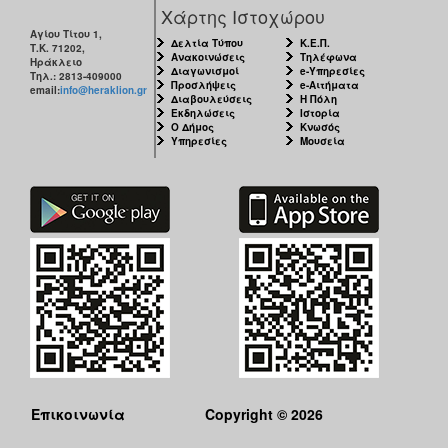
Χάρτης Ιστοχώρου
Αγίου Τίτου 1,
Δελτία Τύπου
Κ.Ε.Π.
Τ.Κ. 71202,
Ανακοινώσεις
Τηλέφωνα
Ηράκλειο
Διαγωνισμοί
e-Υπηρεσίες
Τηλ.: 2813-409000
Προσλήψεις
e-Αιτήματα
email:
info@heraklion.gr
Διαβουλεύσεις
Η Πόλη
Εκδηλώσεις
Ιστορία
Ο Δήμος
Κνωσός
Υπηρεσίες
Μουσεία
Επικοινωνία
Copyright © 2026