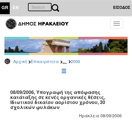
GR
EN
ΕΙΣΟΔΟΣ
ΕΠΙΚΑΙΡΟΤΗΤΑ
Toggle
navigati
Δελτία
Τύπου
Αρχείο
2026
...
Αρχική
Επικαιρότητα
2006
2025
2024
2023
2022
08/09/2006, Υπογραφή της απόφασης
κατάταξης σε κενές οργανικές θέσεις,
2021
Ιδιωτικού δικαίου αορίστου χρόνου, 30
σχολικών φυλάκων
2020
Ηράκλειο 08/09/2006
2019
2018