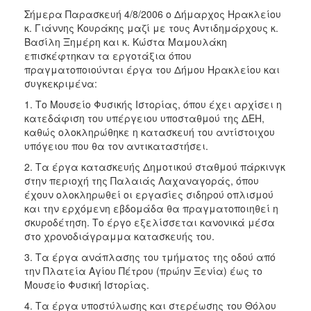
2017
Σήμερα Παρασκευή 4/8/2006 ο Δήμαρχος Ηρακλείου
κ. Γιάννης Κουράκης μαζί με τους Αντιδημάρχους κ.
2016
Βασίλη Ξημέρη και κ. Κώστα Μαμουλάκη
2015
επισκέφτηκαν τα εργοτάξια όπου
πραγματοποιούνται έργα του Δήμου Ηρακλείου και
2013
συγκεκριμένα:
2012
1. Το Μουσείο Φυσικής Ιστορίας, όπου έχει αρχίσει η
2011
κατεδάφιση του υπέργειου υποσταθμού της ΔΕΗ,
καθώς ολοκληρώθηκε η κατασκευή του αντίστοιχου
2010
υπόγειου που θα τον αντικαταστήσει.
2006
2. Τα έργα κατασκευής Δημοτικού σταθμού πάρκινγκ
στην περιοχή της Παλαιάς Λαχαναγοράς, όπου
έχουν ολοκληρωθεί οι εργασίες σιδηρού οπλισμού
και την ερχόμενη εβδομάδα θα πραγματοποιηθεί η
σκυροδέτηση. Το έργο εξελίσσεται κανονικά μέσα
ΔΗΜΟΤΗΣ
στο χρονοδιάγραμμα κατασκευής του.
ΕΠΙΣΚΕΠΤΗΣ
3. Τα έργα ανάπλασης του τμήματος της οδού από
την Πλατεία Αγίου Πέτρου (πρώην Ξενία) έως το
Μουσείο Φυσική Ιστορίας.
ΗΡΑΚΛΕΙΟ
ΓΙΑ...
4. Τα έργα υποστύλωσης και στερέωσης του Θόλου