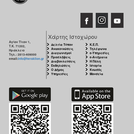
Χάρτης Ιστοχώρου
Αγίου Τίτου 1,
Δελτία Τύπου
Κ.Ε.Π.
Τ.Κ. 71202,
Ανακοινώσεις
Τηλέφωνα
Ηράκλειο
Διαγωνισμοί
e-Υπηρεσίες
Τηλ.: 2813-409000
Προσλήψεις
e-Αιτήματα
email:
info@heraklion.gr
Διαβουλεύσεις
Η Πόλη
Εκδηλώσεις
Ιστορία
Ο Δήμος
Κνωσός
Υπηρεσίες
Μουσεία