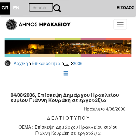
GR
EN
ΕΙΣΟΔΟΣ
ΕΠΙΚΑΙΡΟΤΗΤΑ
Toggle
navigati
Δελτία
Τύπου
Αρχείο
2026
...
Αρχική
Επικαιρότητα
2006
2025
2024
2023
2022
04/08/2006, Επίσκεψη Δημάρχου Ηρακλείου
κυρίου Γιάννη Κουράκη σε εργοτάξια
2021
Ηράκλειο 4/08/2006
2020
Δ Ε Λ Τ Ι Ο Τ Υ Π Ο Υ
2019
ΘΕΜΑ : Επίσκεψη Δημάρχου Ηρακλείου κυρίου
2018
Γιάννη Κουράκη σε εργοτάξια