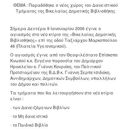
2017
ΘΕΜΑ : Παραδόθηκε ο νέος χώρος του Δανειστικού
Τμήματος της Βικελαίας Δημοτικής Βιβλιοθήκης
2016
2015
Σήμερα Δευτέρα 9 Ιανουαρίου 2006 έγινε ο
2013
αγιασμός στο νέο κτίριο της «Βικελαίας Δημοτικής
2012
Βιβλιοθήκης» επί της οδού Ταξιάρχου Μαρκοπούλου
46 (Πλατεία Υγειονομικού).
2011
Ο αγιασμός έγινε από τον Θεοφιλέστατο Επίσκοπο
2010
Κνωσού κ.κ. Ευγένιο παρουσία του Δημάρχου
2006
Ηρακλείου κ. Γιάννη Κουράκη, του Πολιτικού
Προϊσταμένου της Β.Δ.Β κ. Γιάννη Σερπετσιδάκη,
Αντιδημάρχων, Δημοτικών Συμβούλων, υπαλλήλων
του Δήμου και πολιτών.
Τα τμήματα που θα λειτουργήσουν στο νέο κτίριο
ΔΗΜΟΤΗΣ
είναι :
ΕΠΙΣΚΕΠΤΗΣ
· των Δανειζόμενων Βιβλίων
· το Μη δανειστικό
ΗΡΑΚΛΕΙΟ
ΓΙΑ...
· το Παιδικό Βιβλίο