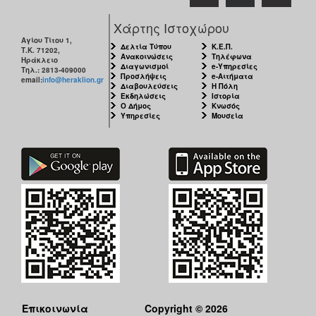
Χάρτης Ιστοχώρου
Αγίου Τίτου 1,
Δελτία Τύπου
Κ.Ε.Π.
Τ.Κ. 71202,
Ανακοινώσεις
Τηλέφωνα
Ηράκλειο
Διαγωνισμοί
e-Υπηρεσίες
Τηλ.: 2813-409000
Προσλήψεις
e-Αιτήματα
email:
info@heraklion.gr
Διαβουλεύσεις
Η Πόλη
Εκδηλώσεις
Ιστορία
Ο Δήμος
Κνωσός
Υπηρεσίες
Μουσεία
Επικοινωνία
Copyright © 2026