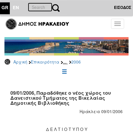
GR
EN
ΕΙΣΟΔΟΣ
ΕΠΙΚΑΙΡΟΤΗΤΑ
Toggle
navigati
Δελτία
Τύπου
Αρχείο
2026
...
Αρχική
Επικαιρότητα
2006
2025
2024
2023
2022
09/01/2006, Παραδόθηκε ο νέος χώρος του
Δανειστικού Τμήματος της Βικελαίας
2021
Δημοτικής Βιβλιοθήκης
2020
Ηράκλειο 09/01/2006
2019
2018
Δ Ε Λ Τ Ι Ο Τ Υ Π Ο Υ