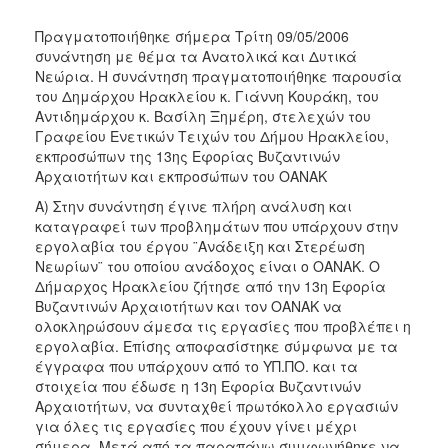
2017
Πραγματοποιήθηκε σήμερα Τρίτη 09/05/2006
2016
συνάντηση με θέμα τα Ανατολικά και Δυτικά
2015
Νεώρια. Η συνάντηση πραγματοποιήθηκε παρουσία
του Δημάρχου Ηρακλείου κ. Γιάννη Κουράκη, του
2013
Αντιδημάρχου κ. Βασίλη Ξημέρη, στελεχών του
2012
Γραφείου Ενετικών Τειχών του Δήμου Ηρακλείου,
εκπροσώπων της 13ης Εφορίας Βυζαντινών
2011
Αρχαιοτήτων και εκπροσώπων του ΟΑΝΑΚ
2010
Α) Στην συνάντηση έγινε πλήρη ανάλυση και
2006
καταγραφεί των προβλημάτων που υπάρχουν στην
εργολαβία του έργου ¨Ανάδειξη και Στερέωση
Νεωρίων¨ του οποίου ανάδοχος είναι ο ΟΑΝΑΚ. Ο
Δήμαρχος Ηρακλείου ζήτησε από την 13η Εφορία
Βυζαντινών Αρχαιοτήτων και τον ΟΑΝΑΚ να
ΔΗΜΟΤΗΣ
ολοκληρώσουν άμεσα τις εργασίες που προβλέπει η
εργολαβία. Επίσης αποφασίστηκε σύμφωνα με τα
ΕΠΙΣΚΕΠΤΗΣ
έγγραφα που υπάρχουν από το ΥΠ.ΠΟ. και τα
στοιχεία που έδωσε η 13η Εφορία Βυζαντινών
Αρχαιοτήτων, να συνταχθεί πρωτόκολλο εργασιών
ΗΡΑΚΛΕΙΟ
ΓΙΑ...
για όλες τις εργασίες που έχουν γίνει μέχρι
σήμερα. Μετά από τα παραπάνω συμφωνήθηκε να