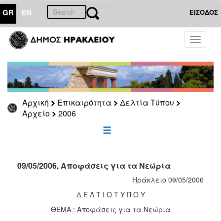
GR
EN
ΕΙΣΟΔΟΣ
ΕΠΙΚΑΙΡΟΤΗΤΑ
Toggle
navigati
Δελτία
Τύπου
Αρχείο
2026
Αρχική
Επικαιρότητα
Δελτία Τύπου
2025
Αρχείο
2006
2024
2023
2022
09/05/2006, Αποφάσεις για τα Νεώρια
2021
Ηράκλειο 09/05/2006
2020
Δ Ε Λ Τ Ι Ο Τ Υ Π Ο Υ
2019
ΘΕΜΑ : Αποφάσεις για τα Νεώρια
2018