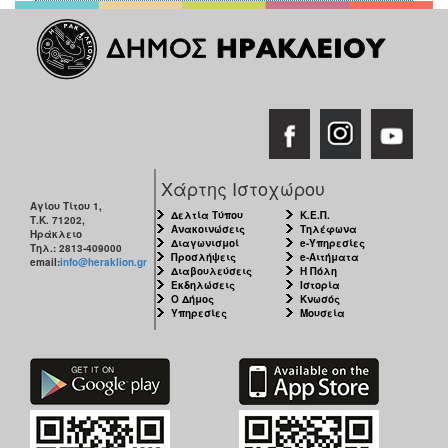
Χάρτης Ιστοχώρου
Αγίου Τίτου 1,
Δελτία Τύπου
Κ.Ε.Π.
Τ.Κ. 71202,
Ανακοινώσεις
Τηλέφωνα
Ηράκλειο
Διαγωνισμοί
e-Υπηρεσίες
Τηλ.: 2813-409000
Προσλήψεις
e-Αιτήματα
email:
info@heraklion.gr
Διαβουλεύσεις
Η Πόλη
Εκδηλώσεις
Ιστορία
Ο Δήμος
Κνωσός
Υπηρεσίες
Μουσεία