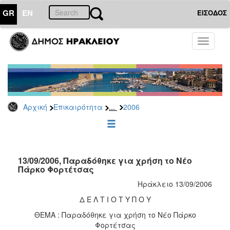
GR
EN
ΕΙΣΟΔΟΣ
ΕΠΙΚΑΙΡΟΤΗΤΑ
Toggle
navigati
Δελτία
Τύπου
Αρχείο
2026
...
Αρχική
Επικαιρότητα
2006
2025
2024
2023
2022
13/09/2006, Παραδόθηκε για χρήση το Νέο
Πάρκο Φορτέτσας
2021
Ηράκλειο 13/09/2006
2020
Δ Ε Λ Τ Ι Ο Τ Υ Π Ο Υ
2019
ΘΕΜΑ : Παραδόθηκε για χρήση το Νέο Πάρκο
2018
Φορτέτσας