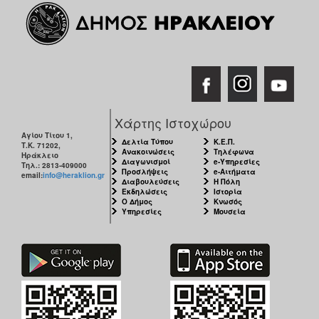
Χάρτης Ιστοχώρου
Αγίου Τίτου 1,
Δελτία Τύπου
Κ.Ε.Π.
Τ.Κ. 71202,
Ανακοινώσεις
Τηλέφωνα
Ηράκλειο
Διαγωνισμοί
e-Υπηρεσίες
Τηλ.: 2813-409000
Προσλήψεις
e-Αιτήματα
email:
info@heraklion.gr
Διαβουλεύσεις
Η Πόλη
Εκδηλώσεις
Ιστορία
Ο Δήμος
Κνωσός
Υπηρεσίες
Μουσεία