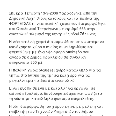
2017
2016
Σήμερα Τετάρτη 13-9-2006 παραδόθηκε από την
Δημοτική Αρχή στους κατοίκους και τα παιδιά της
2015
ΦΟΡΤΕΤΣΑΣ τη νέα παιδική χαρά που διαμορφώθηκε
2013
στο Οικοδομικό Τετράγωνο με αριθμό 663 στην
ανατολική πλευρά της κεντρικής οδού Σόλωνος.
2012
Η νέα παιδική χαρά διαμορφώθηκε σε υφιστάμενο
2011
κοινόχρηστο χώρο ο οποίος συμπληρώθηκε και
2010
επεκτάθηκε με ένα νέο όμορο οικόπεδο που
αγόρασε ο Δήμος Ηρακλείου σε συνολική
2006
επιφάνεια 850 μ2.
Η παιδική χαρά διαθέτει χώρο κατάλληλο για τα
νήπια στο δυτικό της τμήμα και χώρο για τα
μεγαλύτερα παιδιά στο ανατολικό.
ΔΗΜΟΤΗΣ
Είναι εξοπλισμένη με κατάλληλα όργανα, με
αστικό εξοπλισμό, δενδροφυτεύτηκε και φωτίζεται
ΕΠΙΣΚΕΠΤΗΣ
τη νύκτα με κατάλληλο φωτισμό ασφαλείας.
Η όλη διαμόρφωση του χώρου έγινε με μελέτη και
ΗΡΑΚΛΕΙΟ
ΓΙΑ...
επίβλεψη των Τεχνικών Υπηρεσιών του Δήμου