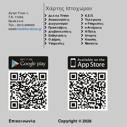
Χάρτης Ιστοχώρου
Αγίου Τίτου 1,
Δελτία Τύπου
Κ.Ε.Π.
Τ.Κ. 71202,
Ανακοινώσεις
Τηλέφωνα
Ηράκλειο
Διαγωνισμοί
e-Υπηρεσίες
Τηλ.: 2813-409000
Προσλήψεις
e-Αιτήματα
email:
info@heraklion.gr
Διαβουλεύσεις
Η Πόλη
Εκδηλώσεις
Ιστορία
Ο Δήμος
Κνωσός
Υπηρεσίες
Μουσεία
Επικοινωνία
Copyright © 2026