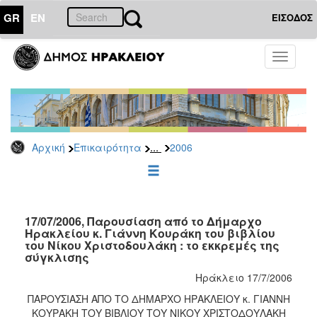
GR
EN
ΕΙΣΟΔΟΣ
ΕΠΙΚΑΙΡΟΤΗΤΑ
Toggle
navigati
Δελτία
Τύπου
Αρχείο
2026
...
Αρχική
Επικαιρότητα
2006
2025
2024
2023
2022
17/07/2006, Παρουσίαση από το Δήμαρχο
Ηρακλείου κ. Γιάννη Κουράκη του βιβλίου
2021
του Νίκου Χριστοδουλάκη : το εκκρεμές της
σύγκλισης
2020
Ηράκλειο 17/7/2006
2019
ΠΑΡΟΥΣΙΑΣΗ ΑΠΟ ΤΟ ΔΗΜΑΡΧΟ ΗΡΑΚΛΕΙΟΥ κ. ΓΙΑΝΝΗ
2018
ΚΟΥΡΑΚΗ ΤΟΥ ΒΙΒΛΙΟΥ ΤΟΥ ΝΙΚΟΥ ΧΡΙΣΤΟΔΟΥΛΑΚΗ