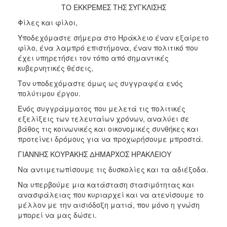
2017
ΤΟ ΕΚΚΡΕΜΕΣ ΤΗΣ ΣΥΓΚΛΙΣΗΣ
2016
Φίλες και φίλοι,
2015
Υποδεχόμαστε σήμερα στο Ηράκλειο έναν εξαίρετο
φίλο, ένα λαμπρό επιστήμονα, έναν πολιτικό που
2013
έχει υπηρετήσει τον τόπο από σημαντικές
2012
κυβερνητικές θέσεις,
2011
Τον υποδεχόμαστε όμως ως συγγραφέα ενός
πολύτιμου έργου.
2010
Ενός συγγράμματος που μελετά τις πολιτικές
2006
εξελίξεις των τελευταίων χρόνων, αναλύει σε
βάθος τις κοινωνικές και οικονομικές συνθήκες και
προτείνει δρόμους για να προχωρήσουμε μπροστά.
ΓΙΑΝΝΗΣ ΚΟΥΡΑΚΗΣ ΔΗΜΑΡΧΟΣ ΗΡΑΚΛΕΙΟΥ
ΔΗΜΟΤΗΣ
Να αντιμετωπίσουμε τις δυσκολίες και τα αδιέξοδα.
Να υπερβούμε μια κατάσταση στασιμότητας και
ΕΠΙΣΚΕΠΤΗΣ
ανασφάλειας που κυριαρχεί και να ατενίσουμε το
μέλλον με την αισιόδοξη ματιά, που μόνο η γνώση
ΗΡΑΚΛΕΙΟ
μπορεί να μας δώσει.
ΓΙΑ...