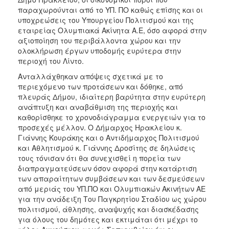
παραχωρούνται από το ΥΠ. ΠΟ καθώς επίσης και οι
υποχρεώσεις του Υπουργείου Πολιτισμού και της
εταιρείας Ολυμπιακά Ακίνητα Α.Ε, όσο αφορά στην
αξιοποίηση του περιβάλλοντα χώρου και την
ολοκλήρωση έργων υποδομής ευρύτερα στην
περιοχή του Λίντο.
Ανταλλάχθηκαν απόψεις σχετικά με το
περιεχόμενο των προτάσεων και δόθηκε, από
πλευράς Δήμου, ιδιαίτερη βαρύτητα στην ευρύτερη
ανάπτυξη και αναβάθμιση της περιοχής και
καθορίσθηκε το χρονοδιάγραμμα ενεργειών για το
προσεχές μέλλον. Ο Δήμαρχος Ηρακλείου κ.
Γιάννης Κουράκης και ο Αντιδήμαρχος Πολιτισμού
και Αθλητισμού κ. Γιάννης Δροσίτης σε δηλώσεις
τους τόνισαν ότι θα συνεχισθεί η πορεία των
διαπραγματεύσεων όσον αφορά στην κατάρτιση
των απαραίτητων συμβάσεων και των δεσμεύσεων
από μεριάς του ΥΠ.ΠΟ και Ολυμπιακών Ακινήτων ΑΕ
για την ανάδειξη Του Παγκρητίου Σταδίου ως χώρου
πολιτισμού, άθλησης, αναψυχής και διασκέδασης
για όλους του δημότες και εκτιμάται ότι μέχρι το