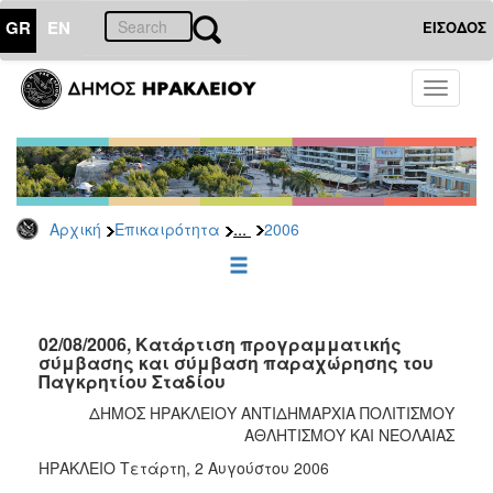
GR
EN
ΕΙΣΟΔΟΣ
ΕΠΙΚΑΙΡΟΤΗΤΑ
Toggle
navigati
Δελτία
Τύπου
Αρχείο
2026
...
Αρχική
Επικαιρότητα
2006
2025
2024
2023
2022
02/08/2006, Κατάρτιση προγραμματικής
σύμβασης και σύμβαση παραχώρησης του
2021
Παγκρητίου Σταδίου
2020
ΔΗΜΟΣ ΗΡΑΚΛΕΙΟΥ ANTIΔΗΜΑΡΧΙΑ ΠΟΛΙΤΙΣΜΟΥ
ΑΘΛΗΤΙΣΜΟΥ ΚΑΙ ΝΕΟΛΑΙΑΣ
2019
ΗΡΑΚΛΕΙΟ Τετάρτη, 2 Αυγούστου 2006
2018