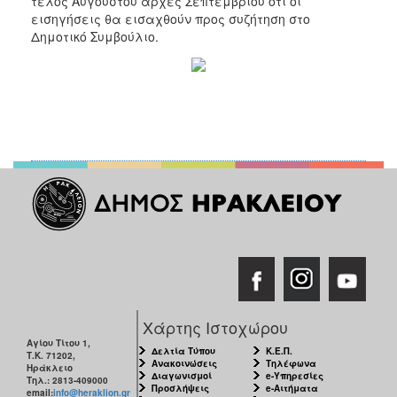
τέλος Αυγούστου αρχές Σεπτεμβρίου ότι οι
εισηγήσεις θα εισαχθούν προς συζήτηση στο
Δημοτικό Συμβούλιο.
Χάρτης Ιστοχώρου
Αγίου Τίτου 1,
Δελτία Τύπου
Κ.Ε.Π.
Τ.Κ. 71202,
Ανακοινώσεις
Τηλέφωνα
Ηράκλειο
Διαγωνισμοί
e-Υπηρεσίες
Τηλ.: 2813-409000
Προσλήψεις
e-Αιτήματα
email:
info@heraklion.gr