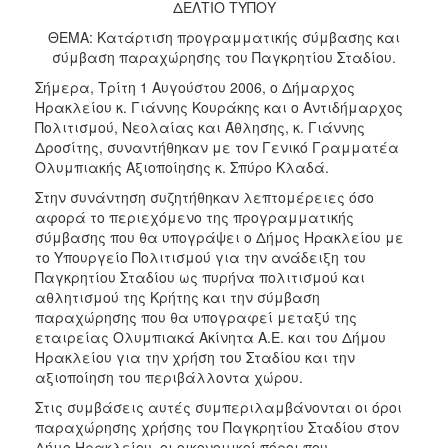
ΔΕΛΤΙΟ ΤΥΠΟΥ
2017
ΘΕΜΑ: Κατάρτιση προγραμματικής σύμβασης και
2016
σύμβαση παραχώρησης του Παγκρητίου Σταδίου.
2015
Σήμερα, Τρίτη 1 Αυγούστου 2006, ο Δήμαρχος
2013
Ηρακλείου κ. Γιάννης Κουράκης και ο Αντιδήμαρχος
Πολιτισμού, Νεολαίας και Άθλησης, κ. Γιάννης
2012
Δροσίτης, συναντήθηκαν με τον Γενικό Γραμματέα
2011
Ολυμπιακής Αξιοποίησης κ. Σπύρο Κλαδά.
2010
Στην συνάντηση συζητήθηκαν λεπτομέρειες όσο
αφορά το περιεχόμενο της προγραμματικής
2006
σύμβασης που θα υπογράψει ο Δήμος Ηρακλείου με
το Υπουργείο Πολιτισμού για την ανάδειξη του
Παγκρητίου Σταδίου ως πυρήνα πολιτισμού και
αθλητισμού της Κρήτης και την σύμβαση
παραχώρησης που θα υπογραφεί μεταξύ της
ΔΗΜΟΤΗΣ
εταιρείας Ολυμπιακά Ακίνητα Α.Ε. και του Δήμου
Ηρακλείου για την χρήση του Σταδίου και την
ΕΠΙΣΚΕΠΤΗΣ
αξιοποίηση του περιβάλλοντα χώρου.
Στις συμβάσεις αυτές συμπεριλαμβάνονται οι όροι
ΗΡΑΚΛΕΙΟ
ΓΙΑ...
παραχώρησης χρήσης του Παγκρητίου Σταδίου στον
Δήμο Ηρακλείου, οι οικονομικοί πόροι που