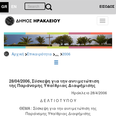
GR
EN
ΕΙΣΟΔΟΣ
ΕΠΙΚΑΙΡΟΤΗΤΑ
Toggle
navigati
Δελτία
Τύπου
Αρχείο
2026
...
Αρχική
Επικαιρότητα
2006
2025
2024
2023
2022
28/04/2006, Σύσκεψη για την αντιμετώπιση
της Παράνομης Υπαίθριας Διαφήμισης
2021
Ηράκλειο 28/4/2006
2020
Δ Ε Λ Τ Ι Ο Τ Υ Π Ο Υ
2019
ΘΕΜΑ : Σύσκεψη για την αντιμετώπιση της
2018
Παράνομης Υπαίθριας Διαφήμισης