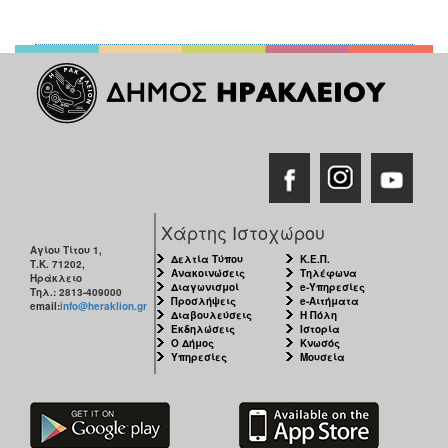
Χάρτης Ιστοχώρου
Αγίου Τίτου 1,
Δελτία Τύπου
Κ.Ε.Π.
Τ.Κ. 71202,
Ανακοινώσεις
Τηλέφωνα
Ηράκλειο
Διαγωνισμοί
e-Υπηρεσίες
Τηλ.: 2813-409000
Προσλήψεις
e-Αιτήματα
email:
info@heraklion.gr
Διαβουλεύσεις
Η Πόλη
Εκδηλώσεις
Ιστορία
Ο Δήμος
Κνωσός
Υπηρεσίες
Μουσεία