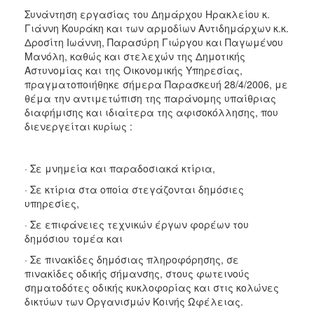
2017
Συνάντηση εργασίας του Δημάρχου Ηρακλείου κ.
Γιάννη Κουράκη και των αρμοδίων Αντιδημάρχων κ.κ.
2016
Δροσίτη Ιωάννη, Παρασύρη Γιώργου και Παγωμένου
2015
Μανόλη, καθώς και στελεχών της Δημοτικής
Αστυνομίας και της Οικονομικής Υπηρεσίας,
2013
πραγματοποιήθηκε σήμερα Παρασκευή 28/4/2006, με
2012
θέμα την αντιμετώπιση της παράνομης υπαίθριας
διαφήμισης και ιδιαίτερα της αφισοκόλλησης, που
2011
διενεργείται κυρίως :
2010
2006
· Σε μνημεία και παραδοσιακά κτίρια,
· Σε κτίρια στα οποία στεγάζονται δημόσιες
υπηρεσίες,
· Σε επιφάνειες τεχνικών έργων φορέων του
ΔΗΜΟΤΗΣ
δημόσιου τομέα και
ΕΠΙΣΚΕΠΤΗΣ
· Σε πινακίδες δημόσιας πληροφόρησης, σε
πινακίδες οδικής σήμανσης, στους φωτεινούς
σηματοδότες οδικής κυκλοφορίας και στις κολώνες
ΗΡΑΚΛΕΙΟ
ΓΙΑ...
δικτύων των Οργανισμών Κοινής Ωφέλειας.