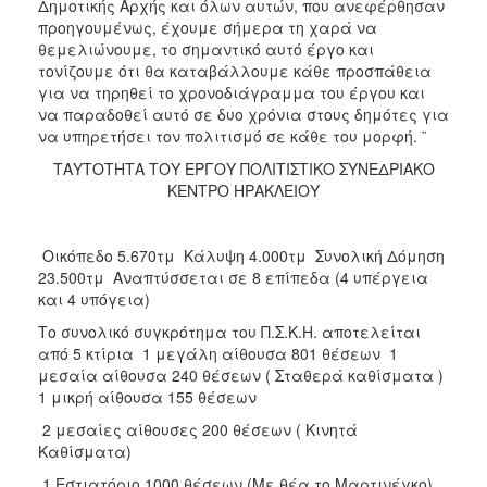
Δημοτικής Αρχής και όλων αυτών, που ανεφέρθησαν
προηγουμένως, έχουμε σήμερα τη χαρά να
θεμελιώνουμε, το σημαντικό αυτό έργο και
τονίζουμε ότι θα καταβάλλουμε κάθε προσπάθεια
για να τηρηθεί το χρονοδιάγραμμα του έργου και
να παραδοθεί αυτό σε δυο χρόνια στους δημότες για
να υπηρετήσει τον πολιτισμό σε κάθε του μορφή. ¨
ΤΑΥΤΟΤΗΤΑ ΤΟΥ ΕΡΓΟΥ ΠΟΛΙΤΙΣΤΙΚΟ ΣΥΝΕΔΡΙΑΚΟ
ΚΕΝΤΡΟ ΗΡΑΚΛΕΙΟΥ
 Οικόπεδο 5.670τμ  Κάλυψη 4.000τμ  Συνολική Δόμηση
23.500τμ  Αναπτύσσεται σε 8 επίπεδα (4 υπέργεια
και 4 υπόγεια)
Το συνολικό συγκρότημα του Π.Σ.Κ.Η. αποτελείται
από 5 κτίρια  1 μεγάλη αίθουσα 801 θέσεων  1
μεσαία αίθουσα 240 θέσεων ( Σταθερά καθίσματα ) 
1 μικρή αίθουσα 155 θέσεων
 2 μεσαίες αίθουσες 200 θέσεων ( Κινητά
Καθίσματα)
 1 Εστιατόριο 1000 θέσεων (Με θέα το Μαρτινέγκο)