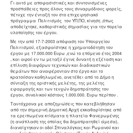
Γι αυτό με αποφασιστικές και συντονισμένες
προσπάθειες προς όλους τους συναρμόδιους φορείς,
πέτυχε την ένταξή του στο επιχειρησιακό
πρόγραμμα  Πολιτισμός  του ΥΠ.ΠΟ, κίνηση ,όπως
αποδείχτηκε, καθοριστικής σημασίας για την πορεία
υλοποίησης του έργου.
Με την από 17-7-2003 απόφαση του Υπουργείου
Πολιτισμού, εξασφαίστηκε η χρηματοδότηση του
έργου με 17.000.000 Ευρω ,ενώ το επόμενο έτος 2004
, και αφού εν τω μεταξύ έγινε δυνατή η εξέταση και
επίλυση διαφόρων τεχνικών και διαδικαστικών
θεμάτων που αναφέρονταν στο έργο και το
κρατούσαν καθηλωμένο, ανετέθει από το Δήμο η
σύνταξη της οριστικής μελέτης, της μελέτης
εφαρμογής και των τευχών δημοπράτησης του
έργου, συνολικού κόστους 1.000.000. Ευρω περίπου .
Ταυτόχρονα με αποζημιώσεις που κατεβλήθησαν
από την σημερινή Δημοτική Αρχή εκκαθαρίστηκε από
τα ερειπωμένα κτίσματα η πλατεία Φανερωμένης
(η ανάπλαση της οποίας θα δημοπρατηθεί άμεσα),
διανοίχτηκαν οι οδοί Σπιναλόγκας και Ρωμανού και