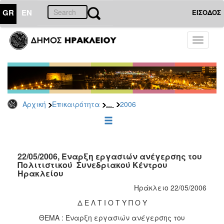
GR
EN
ΕΙΣΟΔΟΣ
ΕΠΙΚΑΙΡΟΤΗΤΑ
Toggle
navigati
Δελτία
Τύπου
Αρχείο
2026
...
Αρχική
Επικαιρότητα
2006
2025
2024
2023
2022
22/05/2006, Έναρξη εργασιών ανέγερσης του
Πολιτιστικού  Συνεδριακού Κέντρου
2021
Ηρακλείου
2020
Ηράκλειο 22/05/2006
2019
Δ Ε Λ Τ Ι Ο Τ Υ Π Ο Υ
2018
ΘΕΜΑ : Έναρξη εργασιών ανέγερσης του