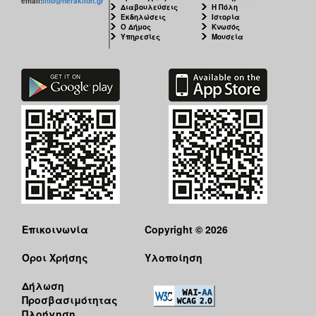
email:
info@heraklion.gr
Διαβουλεύσεις
Η Πόλη
Εκδηλώσεις
Ιστορία
Ο Δήμος
Κνωσός
Υπηρεσίες
Μουσεία
Επικοινωνία
Copyright © 2026
Όροι Χρήσης
Υλοποίηση
Δήλωση
Προσβασιμότητας
Πλοήγηση