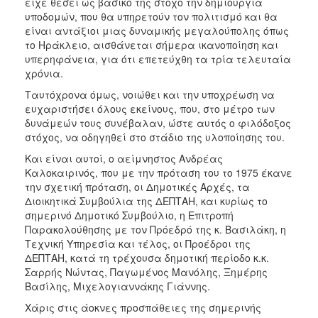
είχε θέσει ως βασικό της στόχο την δημιουργία
υποδομών, που θα υπηρετούν τον πολιτισμό και θα
είναι αντάξιοι μιας δυναμικής μεγαλούπολης όπως
το Ηράκλειο, αισθάνεται σήμερα ικανοποίηση και
υπερηφάνεια, για ότι επετεύχθη τα τρία τελευταία
χρόνια.
Ταυτόχρονα όμως, νοιώθει και την υποχρέωση να
ευχαριστήσει όλους εκείνους, που, στο μέτρο των
δυνάμεών τους συνέβαλαν, ώστε αυτός ο φιλόδοξος
στόχος, να οδηγηθεί στο στάδιο της υλοποίησης του.
Και είναι αυτοί, ο αείμνηστος Ανδρέας
Καλοκαιρινός, που με την πρόταση του το 1975 έκανε
την σχετική πρόταση, οι Δημοτικές Αρχές, τα
Διοικητικά Συμβούλια της ΔΕΠΤΑΗ, και κυρίως το
σημερινό Δημοτικό Συμβούλιο, η Επιτροπή
Παρακολούθησης με τον Πρόεδρό της κ. Βασιλάκη, η
Τεχνική Υπηρεσία και τέλος, οι Προέδροι της
ΔΕΠΤΑΗ, κατά τη τρέχουσα δημοτική περίοδο κ.κ.
Σαρρής Νώντας, Παγωμένος Μανόλης, Ξημέρης
Βασίλης, Μιχελογιαννάκης Γιάννης.
Χάρις στις άοκνες προσπάθειες της σημερινής