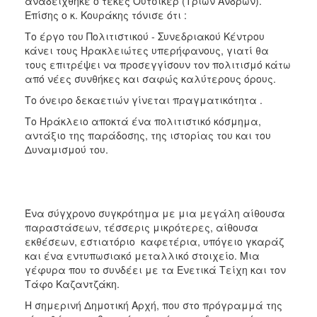
αναδείχθηκε ο τεκές Ούτσικερ (Τριών Ανδρών).
Επίσης ο κ. Κουράκης τόνισε ότι :
Το έργο του Πολιτιστικού - Συνεδριακού Κέντρου
κάνει τους Ηρακλειώτες υπερήφανους, γιατί θα
τους επιτρέψει να προσεγγίσουν τον πολιτισμό κάτω
από νέες συνθήκες και σαφώς καλύτερους όρους.
Το όνειρο δεκαετιών γίνεται πραγματικότητα .
Το Ηράκλειο αποκτά ένα πολιτιστικό κόσμημα,
αντάξιο της παράδοσης, της ιστορίας του και του
Δυναμισμού του.
Ένα σύγχρονο συγκρότημα με μια μεγάλη αίθουσα
παραστάσεων, τέσσερις μικρότερες, αίθουσα
εκθέσεων, εστιατόριο  καφετέρια, υπόγειο γκαράζ
και ένα εντυπωσιακό μεταλλικό στοιχείο. Μια
γέφυρα που το συνδέει με τα Ενετικά Τείχη και τον
Τάφο Καζαντζάκη.
Η σημερινή Δημοτική Αρχή, που στο πρόγραμμά της