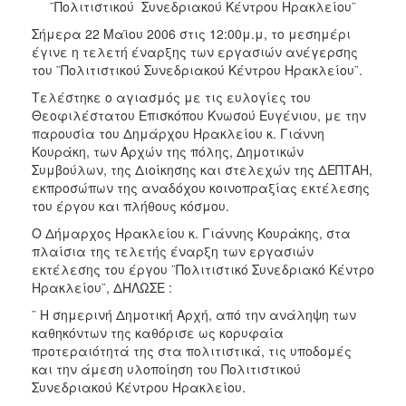
¨Πολιτιστικού  Συνεδριακού Κέντρου Ηρακλείου¨
2017
Σήμερα 22 Μαϊου 2006 στις 12:00μ.μ, το μεσημέρι
2016
έγινε η τελετή έναρξης των εργασιών ανέγερσης
2015
του ¨Πολιτιστικού Συνεδριακού Κέντρου Ηρακλείου¨.
2013
Τελέστηκε ο αγιασμός με τις ευλογίες του
Θεοφιλέστατου Επισκόπου Κνωσού Ευγένιου, με την
2012
παρουσία του Δημάρχου Ηρακλείου κ. Γιάννη
2011
Κουράκη, των Αρχών της πόλης, Δημοτικών
Συμβούλων, της Διοίκησης και στελεχών της ΔΕΠΤΑΗ,
2010
εκπροσώπων της αναδόχου κοινοπραξίας εκτέλεσης
2006
του έργου και πλήθους κόσμου.
Ο Δήμαρχος Ηρακλείου κ. Γιάννης Κουράκης, στα
πλαίσια της τελετής έναρξη των εργασιών
εκτέλεσης του έργου ¨Πολιτιστικό Συνεδριακό Κέντρο
Ηρακλείου¨, ΔΗΛΩΣΕ :
ΔΗΜΟΤΗΣ
¨ Η σημερινή Δημοτική Αρχή, από την ανάληψη των
ΕΠΙΣΚΕΠΤΗΣ
καθηκόντων της καθόρισε ως κορυφαία
προτεραιότητά της στα πολιτιστικά, τις υποδομές
και την άμεση υλοποίηση του Πολιτιστικού
ΗΡΑΚΛΕΙΟ
ΓΙΑ...
Συνεδριακού Κέντρου Ηρακλείου.