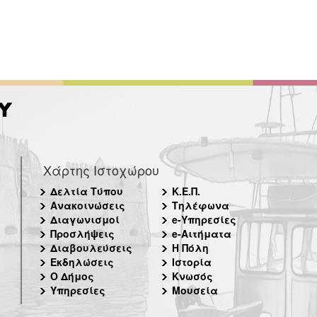
Χάρτης Ιστοχώρου
Δελτία Τύπου
Κ.Ε.Π.
Ανακοινώσεις
Τηλέφωνα
Διαγωνισμοί
e-Υπηρεσίες
Προσλήψεις
e-Αιτήματα
Διαβουλεύσεις
Η Πόλη
Εκδηλώσεις
Ιστορία
Ο Δήμος
Κνωσός
Υπηρεσίες
Μουσεία