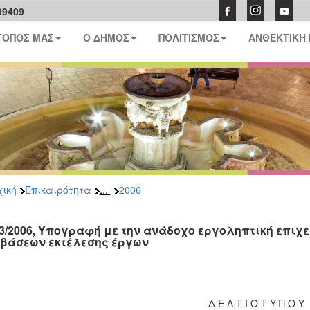
09409
ΤΟΠΟΣ ΜΑΣ
Ο ΔΗΜΟΣ
ΠΟΛΙΤΙΣΜΟΣ
ΑΝΘΕΚΤΙΚΗ
...
ική
Επικαιρότητα
2006
03/2006, Υπογραφή με την ανάδοχο εργοληπτική επιχ
βάσεων εκτέλεσης έργων
Δ Ε Λ Τ Ι Ο Τ Υ Π Ο Υ