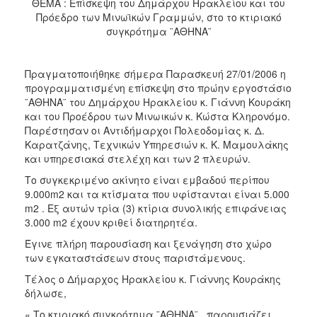
ΘΕΜΑ : Επίσκεψη του Δημάρχου Ηρακλείου και του
2017
Πρόεδρο των Μινωϊκών Γραμμών, στο το κτιριακό
2016
συγκρότημα ¨ΑΘΗΝΑ¨
2015
2013
Πραγματοποιήθηκε σήμερα Παρασκευή 27/01/2006 η
προγραμματισμένη επίσκεψη στο πρώην εργοστάσιο
2012
¨ΑΘΗΝΑ¨ του Δημάρχου Ηρακλείου κ. Γιάννη Κουράκη
2011
και του Προέδρου των Μινωικών κ. Κώστα Κληρονόμο.
Παρέστησαν οι Αντιδήμαρχοι Πολεοδομίας κ. Δ.
2010
Καρατζάνης, Τεχνικών Υπηρεσιών κ. Κ. Μαμουλάκης
2006
και υπηρεσιακά στελέχη και των 2 πλευρών.
Το συγκεκριμένο ακίνητο είναι εμβαδού περίπου
9.000m2 και τα κτίσματα που υφίστανται είναι 5.000
m2 . Εξ αυτών τρία (3) κτίρια συνολικής επιφάνειας
3.000 m2 έχουν κριθεί διατηρητέα.
ΔΗΜΟΤΗΣ
Έγινε πλήρη παρουσίαση και ξενάγηση στο χώρο
των εγκαταστάσεων στους παριστάμενους.
ΕΠΙΣΚΕΠΤΗΣ
Τέλος ο Δήμαρχος Ηρακλείου κ. Γιάννης Κουράκης
ΗΡΑΚΛΕΙΟ
δήλωσε,
ΓΙΑ...
« Το κτιριακό συγκρότημα ¨ΑΘΗΝΑ¨ , παρουσιάζει