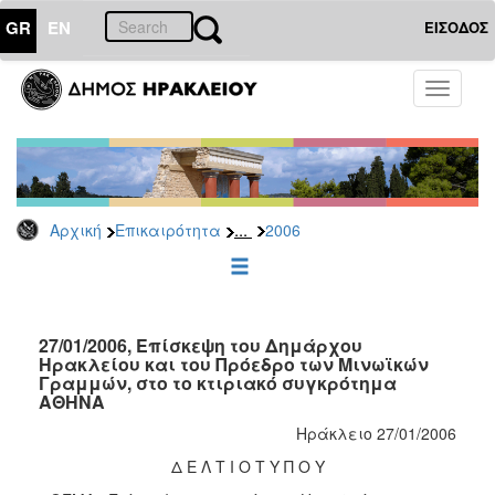
GR
EN
ΕΙΣΟΔΟΣ
ΕΠΙΚΑΙΡΟΤΗΤΑ
Toggle
navigati
Δελτία
Τύπου
Αρχείο
2026
...
Αρχική
Επικαιρότητα
2006
2025
2024
2023
2022
27/01/2006, Επίσκεψη του Δημάρχου
Ηρακλείου και του Πρόεδρο των Μινωϊκών
2021
Γραμμών, στο το κτιριακό συγκρότημα
ΑΘΗΝΑ
2020
Ηράκλειο 27/01/2006
2019
Δ Ε Λ Τ Ι Ο Τ Υ Π Ο Υ
2018