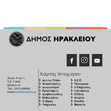
Χάρτης Ιστοχώρου
Αγίου Τίτου 1,
Δελτία Τύπου
Κ.Ε.Π.
Τ.Κ. 71202,
Ανακοινώσεις
Τηλέφωνα
Ηράκλειο
Διαγωνισμοί
e-Υπηρεσίες
Τηλ.: 2813-409000
Προσλήψεις
e-Αιτήματα
email:
info@heraklion.gr
Διαβουλεύσεις
Η Πόλη
Εκδηλώσεις
Ιστορία
Ο Δήμος
Κνωσός
Υπηρεσίες
Μουσεία