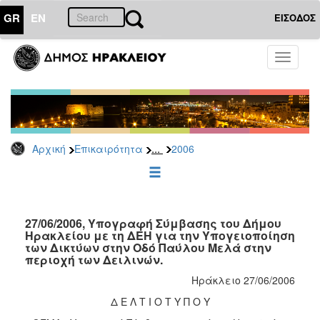
GR
EN
ΕΙΣΟΔΟΣ
ΕΠΙΚΑΙΡΟΤΗΤΑ
Toggle
navigati
Δελτία
Τύπου
Αρχείο
2026
...
Αρχική
Επικαιρότητα
2006
2025
2024
2023
2022
27/06/2006, Υπογραφή Σύμβασης του Δήμου
Ηρακλείου με τη ΔΕΗ για την Υπογειοποίηση
2021
των Δικτύων στην Οδό Παύλου Μελά στην
περιοχή των Δειλινών.
2020
Ηράκλειο 27/06/2006
2019
Δ Ε Λ Τ Ι Ο Τ Υ Π Ο Υ
2018