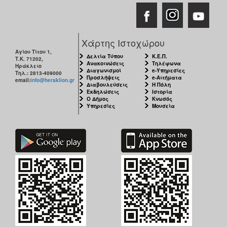
Χάρτης Ιστοχώρου
Αγίου Τίτου 1,
Δελτία Τύπου
Κ.Ε.Π.
Τ.Κ. 71202,
Ανακοινώσεις
Τηλέφωνα
Ηράκλειο
Διαγωνισμοί
e-Υπηρεσίες
Τηλ.: 2813-409000
Προσλήψεις
e-Αιτήματα
email:
info@heraklion.gr
Διαβουλεύσεις
Η Πόλη
Εκδηλώσεις
Ιστορία
Ο Δήμος
Κνωσός
Υπηρεσίες
Μουσεία